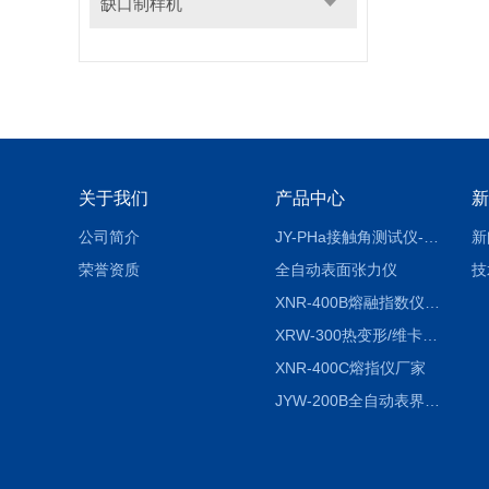
缺口制样机
关于我们
产品中心
新
公司简介
JY-PHa接触角测试仪-pha
新
荣誉资质
全自动表面张力仪
技
XNR-400B熔融指数仪-400B
XRW-300热变形/维卡软化点温度测定仪
XNR-400C熔指仪厂家
JYW-200B全自动表界面张力仪