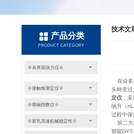
技术文
产品分类
PRODUCT CATEGORY
※表界面张力仪※
在众多
※接触角测定仪※
头畸变过
定仪
，采
※熔融指数仪※
纳升（n
过程中保
※胶乳高速机械稳定性※
第二大核
智能DY