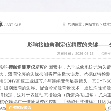
章
您的位置：
网站首页
>
技术
/ ARTICLE
影响接触角测定仪精度的关键——
发布时间： 2026-05-13 点击次
影响
接触角测定仪
精度的因素中，光学成像系统
尤为关键
大，液滴轮廓的边缘检测将产生极大误差。承德优特检测
用SONY高速工业级芯片与连续变焦显微镜头。其DYT-6
L）级别液滴的边界。配合冷光源背景技术，通过消除光
持稳定，这对于表征动态接触角（前进角/后退角）尤为
心难点在于进液系统的控制。手动旋钮式进样往往因为
T-600Z接触角测定仪搭载了精度高达0.001μL的自动