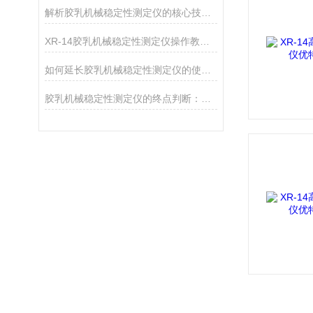
解析胶乳机械稳定性测定仪的核心技术：变频调速与动平衡
XR-14胶乳机械稳定性测定仪操作教程：从开机到出具报告
如何延长胶乳机械稳定性测定仪的使用寿命？
胶乳机械稳定性测定仪的终点判断：手掌法 vs 水面分散法