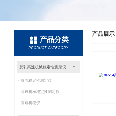
产品展
产品分类
PRODUCT CATEGORY
胶乳高速机械稳定性测定仪
胶乳稳定性测定仪
高速机械稳定性测定仪
高速机稳仪