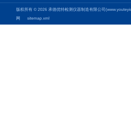
版权所有 © 2026 承德优特检测仪器制造有限公司(www.youteyiqi.ne
网
sitemap.xml