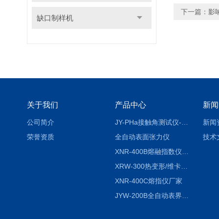
下一篇：
影
缺口制样机
关于我们
产品中心
新闻
公司简介
JY-PHa接触角测试仪-pha
新闻
荣誉资质
全自动表面张力仪
技术
XNR-400B熔融指数仪-400B
XRW-300热变形/维卡软化点温度测定仪
XNR-400C熔指仪厂家
JYW-200B全自动表界面张力仪