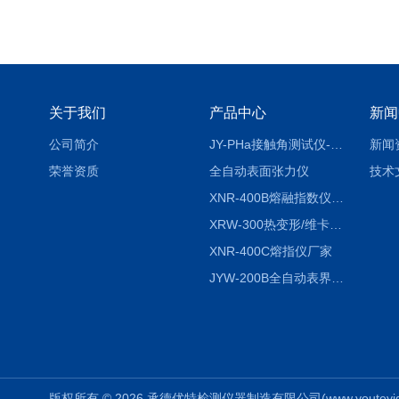
关于我们
产品中心
新闻
公司简介
JY-PHa接触角测试仪-pha
新闻
荣誉资质
全自动表面张力仪
技术
XNR-400B熔融指数仪-400B
XRW-300热变形/维卡软化点温度测定仪
XNR-400C熔指仪厂家
JYW-200B全自动表界面张力仪
版权所有 © 2026 承德优特检测仪器制造有限公司(www.youteyiqi.ne