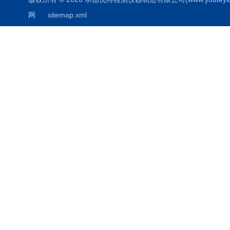
网
sitemap.xml