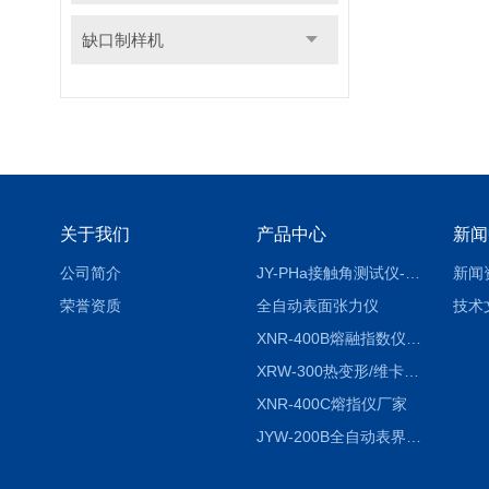
缺口制样机
关于我们
产品中心
新闻
公司简介
JY-PHa接触角测试仪-pha
新闻
荣誉资质
全自动表面张力仪
技术
XNR-400B熔融指数仪-400B
XRW-300热变形/维卡软化点温度测定仪
XNR-400C熔指仪厂家
JYW-200B全自动表界面张力仪