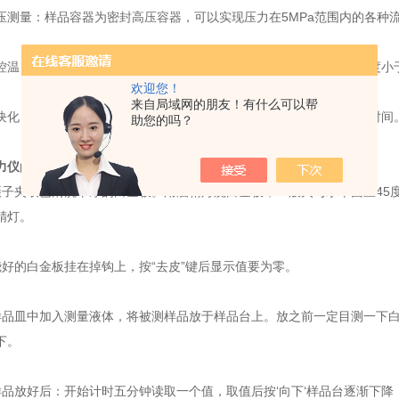
量：样品容器为密封高压容器，可以实现压力在5MPa范围内的各种
：恒定的温度是实现高精度流体表面张力测量的基础，温度波动度小于±
欢迎您！
来自局域网的朋友！有什么可以帮
：核心装置可随时取出，便于控温过程中更换样品，缩短了控温时间
助您的吗？
力仪
的标准测试方法：（在开机预热30分钟后）
夹取已清洗干净的白金板。用洒精灯烧白金板，一般火与水平面呈45度角
精灯。
的白金板挂在掉钩上，按“去皮”键后显示值要为零。
皿中加入测量液体，将被测样品放于样品台上。放之前一定目测一下白金
下。
放好后：开始计时五分钟读取一个值，取值后按‘向下‘样品台逐渐下降，