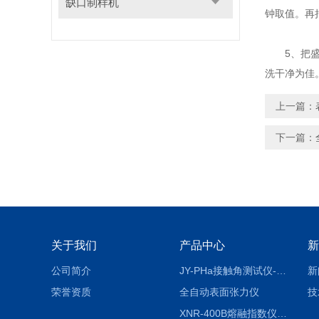
缺口制样机
钟取值。再
5、把盛有
洗干净为佳
上一篇：
下一篇：
关于我们
产品中心
新
公司简介
JY-PHa接触角测试仪-pha
新
荣誉资质
全自动表面张力仪
技
XNR-400B熔融指数仪-400B