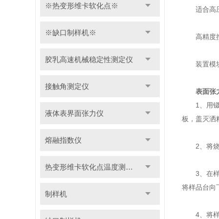
※热变形维卡软化点※
适合高压测
※缺口制样机※
高精度控温
胶乳高速机械稳定性测定仪
装置模块化
接触角测定仪
表面张
1、用镊子
液体表界面张力仪
板，盖灭洒
熔融指数仪
2、将烧好
热变形维卡软化点温度测定仪
3、在样品
将样品台向
制样机
4、将样品