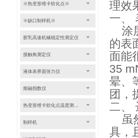
理效
※热变形维卡软化点※
一、
※缺口制样机※
涂层
胶乳高速机械稳定性测定仪
的表
面能
接触角测定仪
35
液体表界面张力仪
晕、
熔融指数仪
团，
二、 
热变形维卡软化点温度测定仪
虽然
制样机
具，