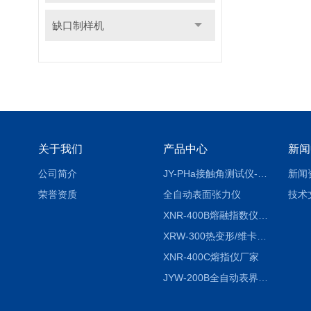
缺口制样机
关于我们
产品中心
新闻
公司简介
JY-PHa接触角测试仪-pha
新闻
荣誉资质
全自动表面张力仪
技术
XNR-400B熔融指数仪-400B
XRW-300热变形/维卡软化点温度测定仪
XNR-400C熔指仪厂家
JYW-200B全自动表界面张力仪