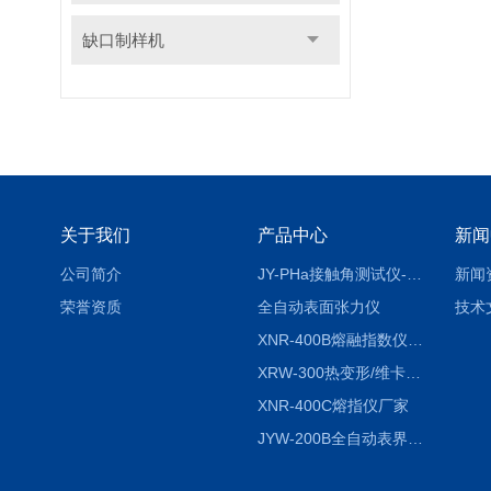
缺口制样机
关于我们
产品中心
新闻
公司简介
JY-PHa接触角测试仪-pha
新闻
荣誉资质
全自动表面张力仪
技术
XNR-400B熔融指数仪-400B
XRW-300热变形/维卡软化点温度测定仪
XNR-400C熔指仪厂家
JYW-200B全自动表界面张力仪