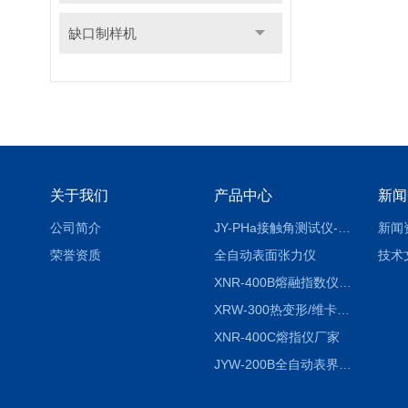
缺口制样机
关于我们
产品中心
新闻
公司简介
JY-PHa接触角测试仪-pha
新闻
荣誉资质
全自动表面张力仪
技术
XNR-400B熔融指数仪-400B
XRW-300热变形/维卡软化点温度测定仪
XNR-400C熔指仪厂家
JYW-200B全自动表界面张力仪