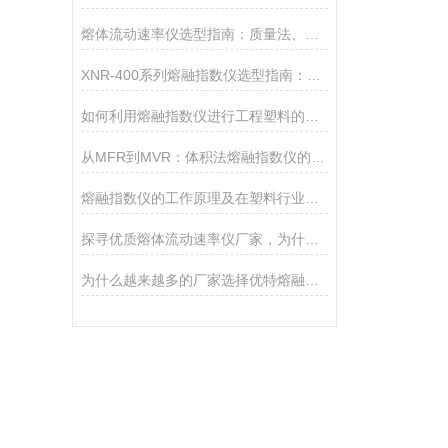
熔体流动速率仪选型指南：质量法、体积法、熔体密度测试功能该如何取舍？
XNR-400系列熔融指数仪选型指南：A、B、C三款对比
如何利用熔融指数仪进行工程塑料的品控
从MFR到MVR：体积法熔融指数仪的技术优势
熔融指数仪的工作原理及在塑料行业的核心应用
探寻优质熔体流动速率仪厂家，为什么是承德优特？
为什么越来越多的厂家选择优特熔融指数仪？