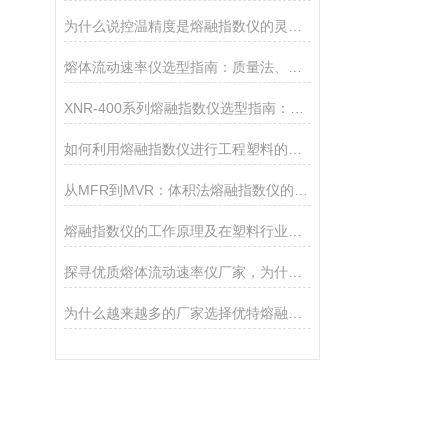
为什么说控温精度是熔融指数仪的灵魂？德优特±0.2℃是如何做到的？
熔体流动速率仪选型指南：质量法、体积法、熔体密度测试功能该如何取舍？
XNR-400系列熔融指数仪选型指南：A、B、C三款对比
如何利用熔融指数仪进行工程塑料的品控
从MFR到MVR：体积法熔融指数仪的技术优势
熔融指数仪的工作原理及在塑料行业的核心应用
探寻优质熔体流动速率仪厂家，为什么是承德优特？
为什么越来越多的厂家选择优特熔融指数仪？