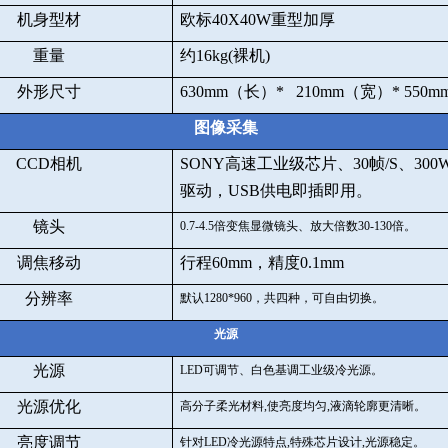
机身型材
欧标
40X40W
重型加厚
重量
约
16kg(
裸机
)
外形尺寸
630mm
（长）
* 210mm
（宽）
* 550m
图像采集
CCD
相机
SONY
高速工业级芯片、
30
帧
/S
、
300
驱动，
USB
供电即插即用。
镜头
0.7-4.5
倍变焦显微镜头、放大倍数
30-130
倍。
调焦移动
行程
60mm
，精度
0.1mm
分辨率
默认
1280*960
，共四种，可自由切换。
光源
光源
LED
可调节、白色基调工业级冷光源。
光源优化
高分子柔光材料
,
使亮度均匀
,
液滴轮廓更清晰。
亮度调节
针对
LED
冷光源特点
,
特殊芯片设计
,
光源稳定。