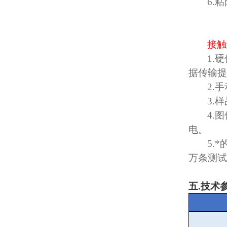
6.
粘
接触
1.
硬
据传输提
2.
手
3.
样
4.
图
电。
5.
*
万条测试
五
.
技术