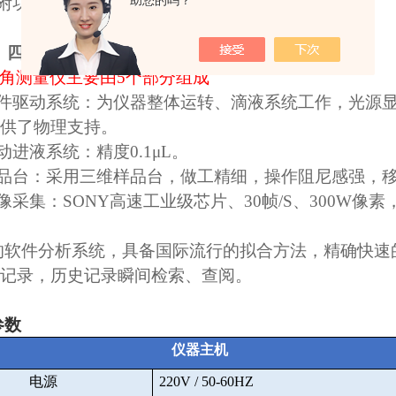
助您的吗？
附功、侵湿功、铺展系数的计算
四
.
运行原理
（仪器外观以实际出厂为主）
角测量仪主要由
5
个部分组成
件驱动系统：为仪器整体运转、滴液系统工作，光源
供了物理支持。
动进液系统：精度
0.1μL
。
品台：采用三维样品台，做工精细，操作阻尼感强，
像采集：
SONY
高速工业级芯片、
30
帧
/S
、
300W
像素
的软件分析系统，具备国际流行的拟合方法，精确快速
记录，历史记录瞬间检索、查阅。
参数
仪器主机
电源
220V / 50-60HZ