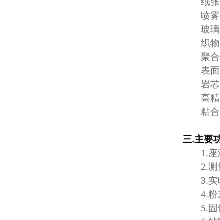
纸张
喷雾
玻璃
织物
聚合
表面
岩芯
高精
粘合
三
.
主要
1.
座
2.
测
3.
实
4.
粉
5.
固