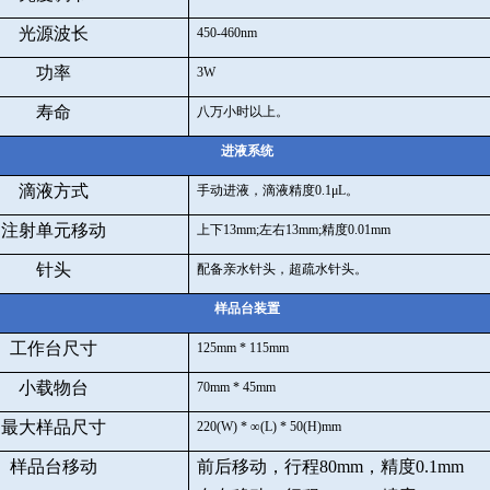
光源波长
450-460nm
功率
3W
寿命
八万小时以上。
进液系统
滴液方式
手动进液，滴液精度
0.1
μ
L
。
注射单元移动
上下
13mm;
左右
13mm;
精度
0.01mm
针头
配备亲水针头，超疏水针头。
样品台装置
工作台尺寸
125mm * 115mm
小载物台
70mm * 45mm
最大样品尺寸
220(W) *
∞
(L) * 50(H)mm
样品台移动
前后移动，行程
80mm
，精度
0.1mm