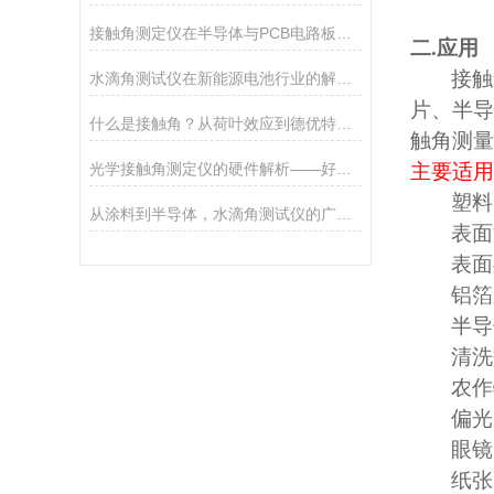
接触角测定仪在半导体与PCB电路板清洁度检测中的应用
二
.
应用
接触
水滴角测试仪在新能源电池行业的解决方案
片、半导
什么是接触角？从荷叶效应到德优特精密测量
触角测量
光学接触角测定仪的硬件解析——好品质源于细节
主要适用
塑料
从涂料到半导体，水滴角测试仪的广泛应用场景
表面
表面
铝箔
半导
清洗
农作
偏光
眼镜
纸张