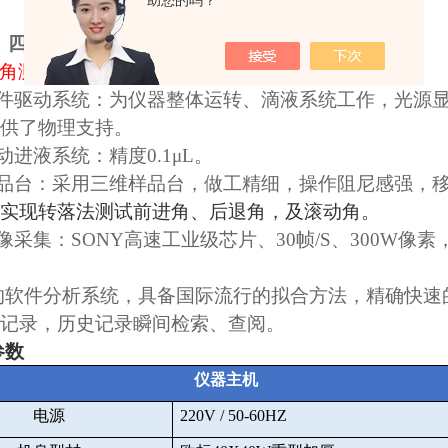
助您的吗？
四
.
运行原理
（仪器外观以实际出厂为主）
角测量仪主要由
5
个部分组成
件驱动系统：为仪器整体运转、滴液系统工作，光源
供了物理支持。
动进液系统：精度
0.1μL
。
品台：采用三维样品台，做工精细，操作阻尼感强，
实现转落法测试前进角、后退角，及滚动角。
像采集：
SONY
高速工业级芯片、
30
帧
/S
、
300W
像素
的软件分析系统，具备国际流行的拟合方法，精确快速
记录，历史记录瞬间检索、查阅。
参数
仪器主机
电源
220V / 50-60HZ