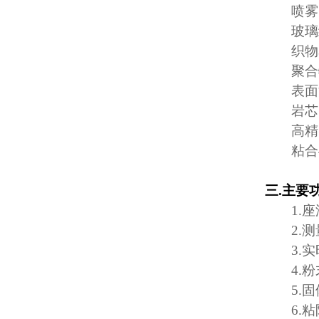
喷雾
玻璃
织物
聚合
表面
岩芯
高精
粘合
三
.
主要
1.
座
2.
测
3.
实
4.
粉
5.
固
6.
粘