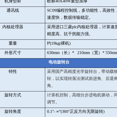
机身型材
欧标
40X40W
重型加厚
通讯线
SC09
编程控制线，多功能性，高效性
速度快，数据传输稳定。
内核处理器
采用进口三菱
plc
内核处理器，计算速
精度高、抗干扰能力强。
重量
约
19kg(
裸机
)
外形尺寸
630mm
（长）
* 210mm
（宽）
* 550m
电动旋转台
特性
采用国产高精度光学旋转台，带动载
转，以实现转落法测试前进角、后退
角。
旋转方式
计算机控制，高细分步进电机驱动，
调节。
旋转角度
0.1
°
-
∞
°
(360
°正反方向无限旋转
)