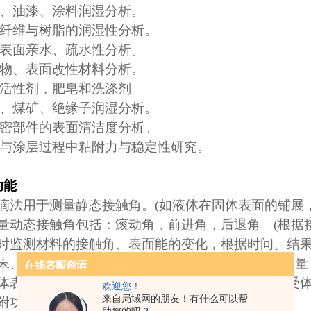
、油漆、涂料润湿分析。
纤维与树脂的润湿性分析。
表面亲水、疏水性分析。
物、表面改性材料分析。
活性剂，肥皂和洗涤剂。
、煤矿、绝缘子润湿分析。
密部件的表面清洁度分析。
与涂层过程中粘附力与稳定性研究。
功能
滴法用于测量静态接触角。
(
如液体在固体表面的铺展
量动态接触角包括：滚动角，前进角，后退角。
(
根据
时监测材料的接触角、表面能的变化，根据时间、结
末、非平面材料
(
凹凸面
)
，超疏水、超亲水材料的测量
体表面自动能、色散力、极性力、非极性力、电子受
欢迎您！
来自局域网的朋友！有什么可以帮
附功、侵湿功、铺展系数的计算