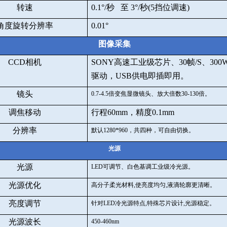
转速
0.1
°
/
秒 至
3
°
/
秒
(5
挡位调速
)
角度旋转分辨率
0.01
°
图像采集
CCD
相机
SONY
高速工业级芯片、
30
帧
/S
、
300
驱动，
USB
供电即插即用。
镜头
0.7-4.5
倍变焦显微镜头、放大倍数
30-130
倍。
调焦移动
行程
60mm
，精度
0.1mm
分辨率
默认
1280*960
，共四种，可自由切换。
光源
光源
LED
可调节、白色基调工业级冷光源。
光源优化
高分子柔光材料
,
使亮度均匀
,
液滴轮廓更清晰。
亮度调节
针对
LED
冷光源特点
,
特殊芯片设计
,
光源稳定。
光源波长
450-460nm