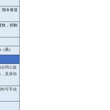
，指令发送
度快，控制
m
（高）
物台同心旋
角，及滚动
同时可手动