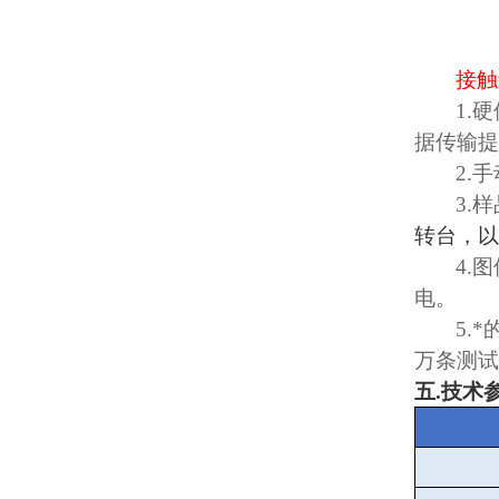
接触
1.
硬
据传输提
2.
手
3.
样
转台，以
4.
图
电。
5.
*
万条测试
五
.
技术