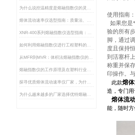
为什么说控温精度是熔融指数仪的灵魂？德优特±0.2℃是如何做到的？
使用指南
熔体流动速率仪选型指南：质量法、体积法、熔体密度测试功能该如何取舍？
如果您是
验的所有
XNR-400系列熔融指数仪选型指南：A、B、C三款对比
脚，通过调
如何利用熔融指数仪进行工程塑料的品控
度且保持恒
到活塞杆上
从MFR到MVR：体积法熔融指数仪的技术优势
称重并保
熔融指数仪的工作原理及在塑料行业的核心应用
印操作。
熔体
探寻优质熔体流动速率仪厂家，为什么是承德优特？
此款
造，专门用
为什么越来越多的厂家选择优特熔融指数仪？
熔体流
能，随时方