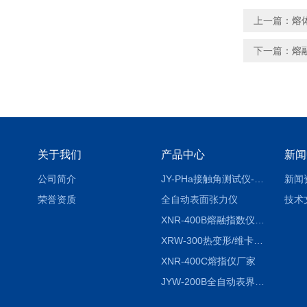
上一篇：
熔
下一篇：
熔
关于我们
产品中心
新闻
公司简介
JY-PHa接触角测试仪-pha
新闻
荣誉资质
全自动表面张力仪
技术
XNR-400B熔融指数仪-400B
XRW-300热变形/维卡软化点温度测定仪
XNR-400C熔指仪厂家
JYW-200B全自动表界面张力仪