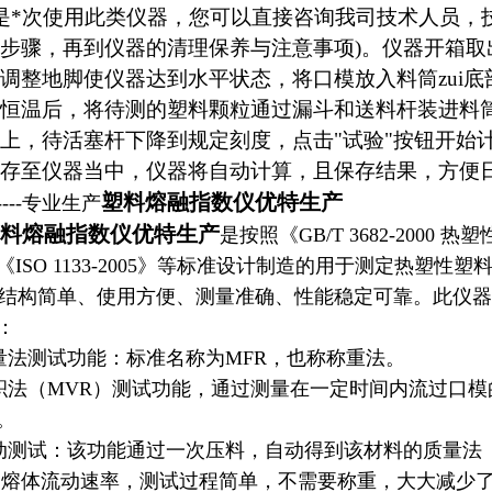
*次使用此类仪器，您可以直接咨询我司技术人员，
步骤，再到仪器的清理保养与注意事项)。仪器开箱
调整地脚使仪器达到水平状态，将口模放入料筒zui
恒温后，将待测的塑料颗粒通过漏斗和送料杆装进料筒
上，待活塞杆下降到规定刻度，点击"试验"按钮开始
存至仪器当中，仪器将自动计算，且保存结果，方便
塑料熔融指数仪优特生产
---专业生产
料熔融指数仪优特生产
是按照《GB/T 3682-20
《ISO 1133-2005》等标准设计制造的用于测定热塑性
构简单、使用方便、测量准确、性能稳定可靠。此仪器适应
：
法测试功能：标准名称为MFR，也称称重法。
法（MVR）测试功能，通过测量在一定时间内流过口模
。
测试：该功能通过一次压料，自动得到该材料的质量法（
）熔体流动速率，测试过程简单，不需要称重，大大减少