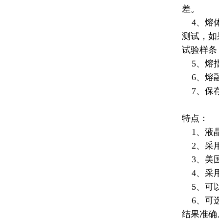
差。
4、熔体
测试，如
试验样条
5、
熔
6、熔融
7、保存
特点：
1、液晶
2、采用
3、美国
4、采用
5、可以
6、可选
结果准确