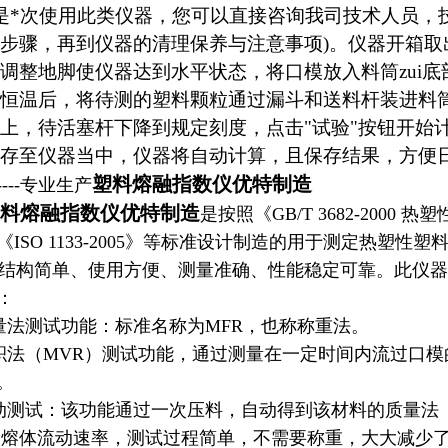
*次使用此类仪器，您可以直接咨询我司技术人员，
步骤，再到仪器的清理保养与注意事项)。仪器开箱
调整地脚使仪器达到水平状态，将口模放入料筒zui
恒温后，将待测的塑料颗粒通过漏斗和送料杆装进料筒
上，待活塞杆下降到规定刻度，点击"试验"按钮开始
存至仪器当中，仪器将自动计算，且保存结果，方便
塑料熔融指数仪优特制造
---专业生产
料熔融指数仪优特制造
是按照《GB/T 3682-20
《ISO 1133-2005》等标准设计制造的用于测定热塑性
构简单、使用方便、测量准确、性能稳定可靠。此仪器适应
：
法测试功能：标准名称为MFR，也称称重法。
法（MVR）测试功能，通过测量在一定时间内流过口模
。
测试：该功能通过一次压料，自动得到该材料的质量法（
）熔体流动速率，测试过程简单，不需要称重，大大减少