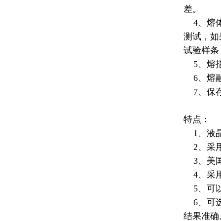
差。
4、熔体
测试，如
试验样条
5、
熔
6、熔融
7、保存
特点：
1、液晶
2、采用
3、美国
4、采用
5、可以
6、可选
结果准确