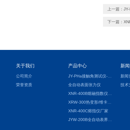
上一篇：
J
下一篇：
XN
关于我们
产品中心
新闻
公司简介
JY-PHa接触角测试仪-pha
新闻
荣誉资质
全自动表面张力仪
技术
XNR-400B熔融指数仪-400B
XRW-300热变形/维卡软化点温度测定仪
XNR-400C熔指仪厂家
JYW-200B全自动表界面张力仪