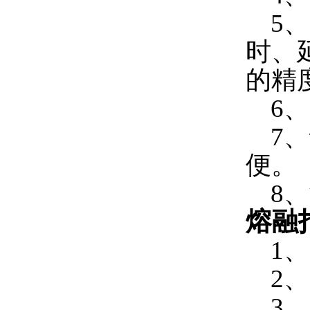
5、
时、
的精
6、
7、
便。
8、
熔融
1、
2、
3、