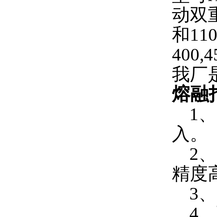
动双
和11
40
我厂
熔融
1、
入。
2、
精度
3、
4、