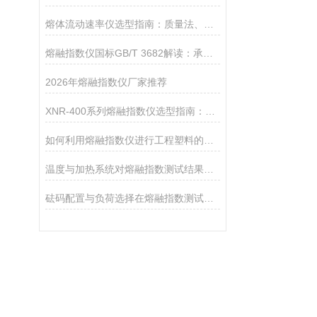
熔体流动速率仪选型指南：质量法、体积法、熔体密度测试功能该如何取舍？
熔融指数仪国标GB/T 3682解读：承德优特检测仪器如何对标国际测试标准？
2026年熔融指数仪厂家推荐
XNR-400系列熔融指数仪选型指南：A、B、C三款对比
如何利用熔融指数仪进行工程塑料的品控
温度与加热系统对熔融指数测试结果的影响
砝码配置与负荷选择在熔融指数测试中的重要性