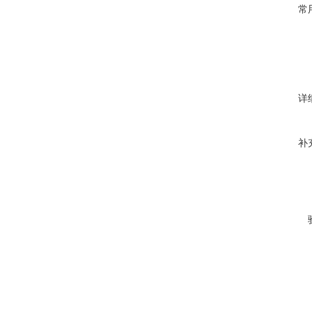
常
详
补