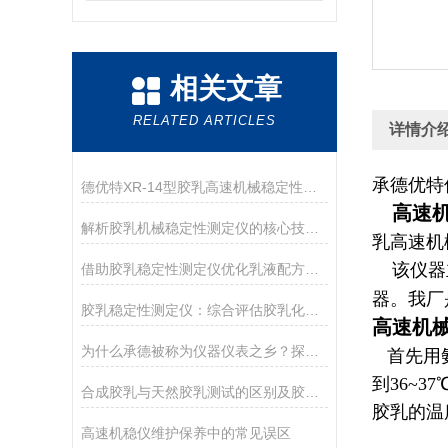
相关文章
RELATED ARTICLES
详情介
承德优特
德优特XR-14型胶乳高速机械稳定性测定仪在胶乳科研领域的精细化应用
高速机
解析胶乳机械稳定性测定仪的核心技术：变频调速与动平衡
乳高速机
该仪器主
借助胶乳稳定性测定仪优化乳液配方设计
器。我厂
胶乳稳定性测定仪：综合评估胶乳化学与机械稳定性的设备
高速机
为什么承德被称为仪器仪表之乡？探访承德优特检测仪器
首先用氨
到36~
合成胶乳与天然胶乳测试的区别及胶乳机械稳定性测定仪选型
胶乳的温
高速机稳仪维护保养中的常见误区