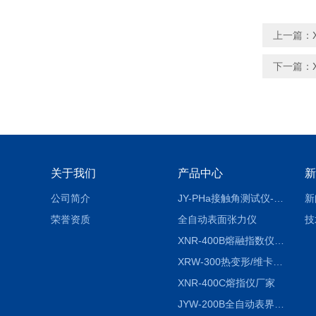
上一篇：
下一篇：
关于我们
产品中心
新
公司简介
JY-PHa接触角测试仪-pha
新
荣誉资质
全自动表面张力仪
技
XNR-400B熔融指数仪-400B
XRW-300热变形/维卡软化点温度测定仪
XNR-400C熔指仪厂家
JYW-200B全自动表界面张力仪