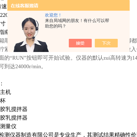
转速：2000r/min
220V士l0%、50H2、1500W
欢迎您！
来自局域网的朋友！有什么可以帮
寸：400mm×350mm×720mm
助您的吗？
指南：
取出后，放到工作台上，通过旋转地脚，让每个地脚都
拧紧至搅拌轴上，将待测胶乳倒入玻璃杯中，将杯子放入
的“RUN”按钮即可开始试验。仪器的默认zui高转速为14000
达24000r/min。
：
主机
杯
乳搅拌器
乳搅拌器
测量仪
检测仪器制造有限公司是专业生产
，其测试结果精确性价