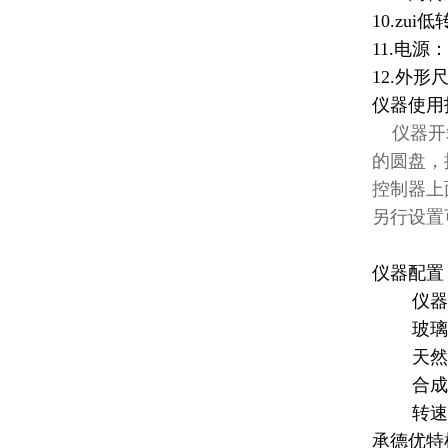
10.zui低
11.电源：
12.外形尺
仪器使用
仪器开箱
的圆盘，
控制器上面
另行设置可到
仪器配置
仪器
玻璃
天然胶
合成胶
转速
承德优特