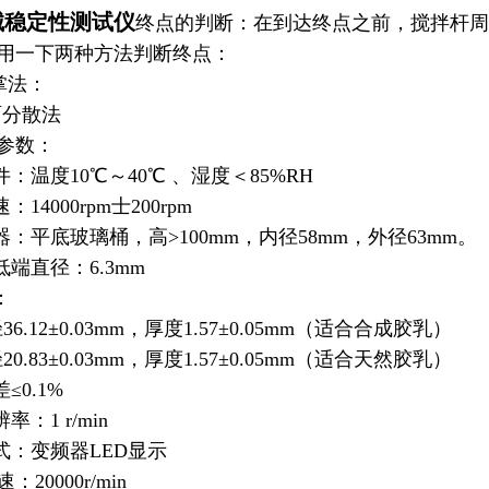
械稳定性测试仪
终点的判断：在到达终点之前，搅拌杆周
用一下两种方法判断终点：
掌法：
分散法
参数：
件：温度10℃～40℃ 、湿度＜85%RH
：14000rpm士200rpm
器：平底玻璃桶，高>100mm，内径58mm，外径63mm。
低端直径：6.3mm
：
36.12±0.03mm，厚度1.57±0.05mm（适合合成胶乳）
20.83±0.03mm，厚度1.57±0.05mm（适合天然胶乳）
≤0.1%
率：1 r/min
方式：变频器LED显示
速：20000r/min