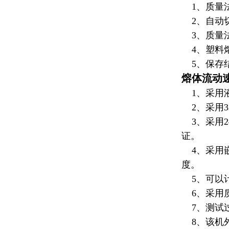
1、质量
2、自动
3、质量
4、
塑料
5、保存
熔体流动
1、采用液
2、采用3
3、采用2
证。
4、采用嵌
度。
5、可以
6、采用质
7、测试过
8、该机外