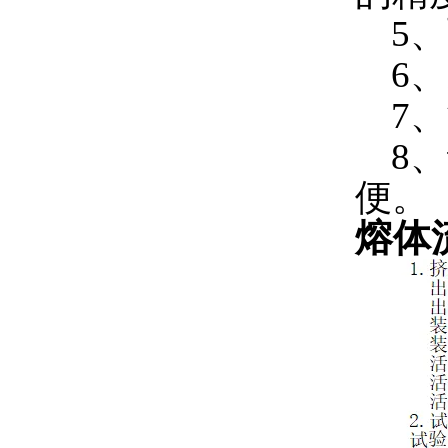
5、
6、
7、
8、
便。
熔体