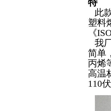
特
此
塑料
《ISO
我
简单
丙烯
高温
11