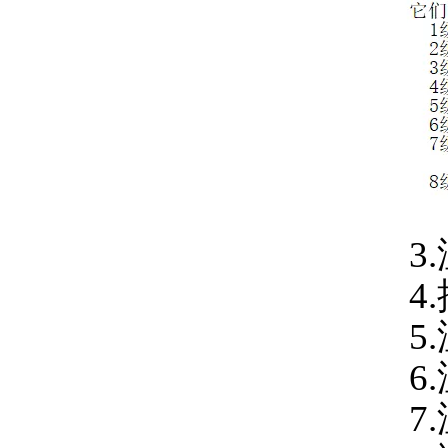
3.
4.控
5.温
6.
7.