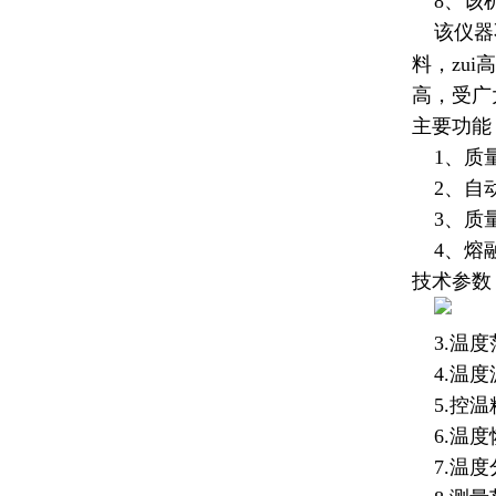
8、该机
该仪器不
料，zu
高，受广
主要功能
1、质
2、自
3、质量
4、
熔
技术参数
3.温度
4.温度波
5.控温精
6.温度恢
7.温度分