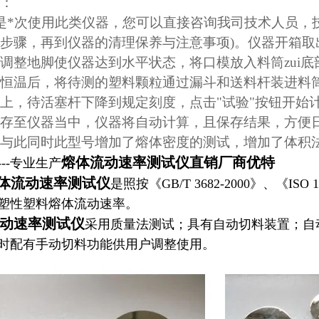
：
*次使用此类仪器，您可以直接咨询我司技术人员，
步骤，再到仪器的清理保养与注意事项)。仪器开箱
调整地脚使仪器达到水平状态，将口模放入料筒zui
恒温后，将待测的塑料颗粒通过漏斗和送料杆装进料筒
上，待活塞杆下降到规定刻度，点击"试验"按钮开始
存至仪器当中，仪器将自动计算，且保存结果，方便
与此同时此型号增加了熔体密度的测试，增加了体积
熔体流动速率测试仪直销厂商优特
--专业生产
体流动速率测试仪
是照按《GB/T 3682-2000》、《I
塑性塑料熔体流动速率。
动速率测试仪
采用质量法测试；具有自动切料装置；自
时配有手动切料功能供用户调整使用。