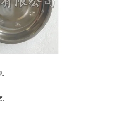
观。
度。