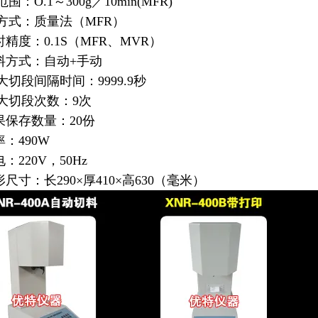
：O.1～300g／10min(MFR)
方式：质量法（MFR）
时精度：0.1S（MFR、MVR）
切料方式：自动+手动
ui大切段间隔时间：9999.9秒
ui大切段次数：9次
果保存数量：20份
率：490W
：220V，50Hz
形尺寸：长290×厚410×高630（毫米）