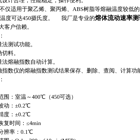
设计合理，性能稳定，操作便利。
仅适用于聚乙烯、聚丙烯、ABS树脂等熔融温度较低的
熔体流动速率测
i高温度可达450摄氏度。 我厂是专业的
大客户信赖。
：
量法测试功能。
动切料。
法熔融指数自动计算。
融指数仪
的熔融指数测试结果保存、删除、查阅、计算功
：
范围：室温～400℃（450可选）
动：±0.2℃
度：±0.2℃
复时间：≤4min
辨率：0.1℃