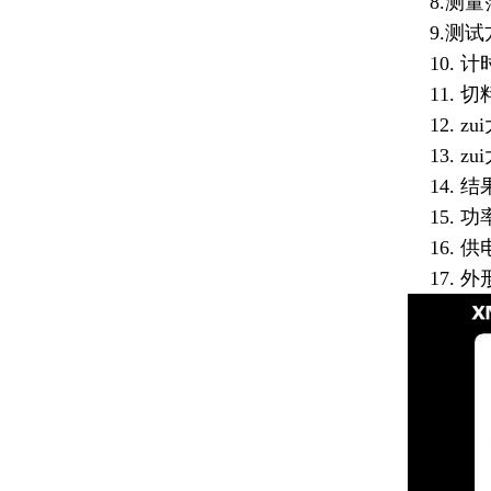
8.测量范围
9.测试
10. 计
11. 
12. z
13. z
14. 结
15. 功
16. 供电
17. 外