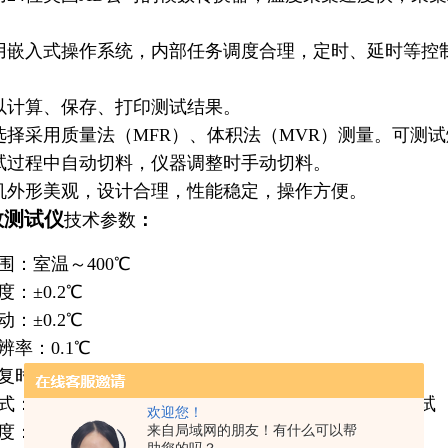
嵌入式操作系统，内部任务调度合理，定时、延时等控
计算、保存、打印测试结果。
择采用质量法（MFR）、体积法（MVR）测量。可测
过程中自动切料，仪器调整时手动切料。
外形美观，设计合理，性能稳定，操作方便。
数测试仪
技术参数
：
围：室温～400℃
度：±0.2℃
动：±0.2℃
辨率：0.1℃
复时间：≤4min
方式：质量法（MFR）、体积法（MVR）、熔体密度测试
欢迎您！
：0.1S（MFR、MVR）
来自局域网的朋友！有什么可以帮