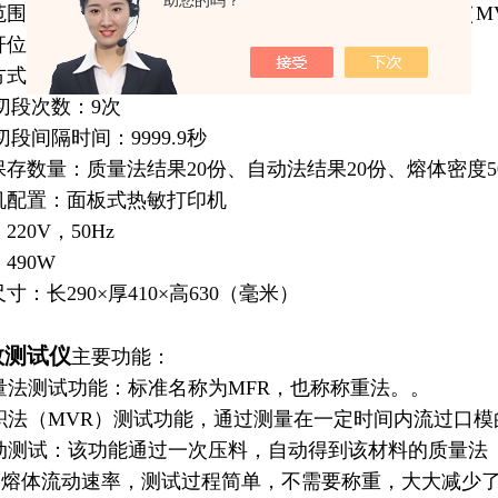
助您的吗？
：O.1～300g／10min(MFR)、0.1～240 cm3/10min（
杆位移精度：0.01mm
料方式：自动（试验过程中）、手动（仪器调整时）
i大切段次数：9次
大切段间隔时间：9999.9秒
果保存数量：质量法结果20份、自动法结果20份、熔体密度5
印机配置：面板式热敏打印机
220V，50Hz
490W
尺寸：长290×厚410×高630（毫米）
数测试仪
主要功能：
法测试功能：标准名称为MFR，也称称重法。。
法（MVR）测试功能，通过测量在一定时间内流过口模
测试：该功能通过一次压料，自动得到该材料的质量法（
）熔体流动速率，测试过程简单，不需要称重，大大减少