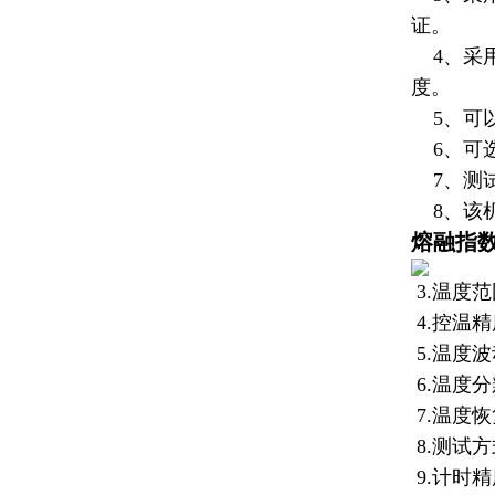
证。
4、采用
度。
5、可以
6、可选
7、测试
8、该机
熔融指
3.温度范
4.控温精
5.温度波
6.温度分
7.温度恢
8.测试
9.
计时精度