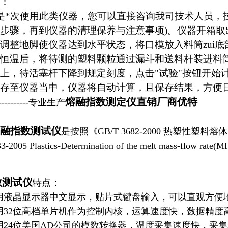
：
*次使用此类仪器，您可以直接咨询我司技术人员，
步骤，再到仪器的清理保养与注意事项)。仪器开箱
调整地脚使仪器达到水平状态，将口模放入料筒zui
恒温后，将待测的塑料颗粒通过漏斗和送料杆装进料筒
上，待活塞杆下降到规定刻度，点击"试验"按钮开始
存至仪器当中，仪器将自动计算，且保存结果，方便
熔融指数测定仪直销厂商优特
--------专业生产
融指数测试仪
是按照《GB/T 3682-2000 热塑
-2005 Plastics-Determination of the melt mass-flow rat
数测试仪
特点：
液晶显示器中文显示，贴片式键盘输入，可以直观方便
32位高档单片机作为控制内核，运算速度快，数据精度
24位美国AD公司的模数转换器，温度采集速度快，采