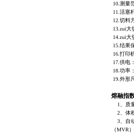
10.
测量范围
11.活塞
12.切
13.zu
14.zui
15.结
16.打
17.供电：
18.功率：
19.外形
熔融指
1、质量
2、体积
3、自动
（MVR