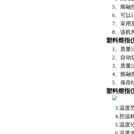
5、
熔融
6、可以
7、采用质
8、该机外
塑料熔指
1、质量
2、自动
3、质量
4、熔融
5、保存
塑料熔指
3.温度范
4.控温精
5.温度分
6.温度波