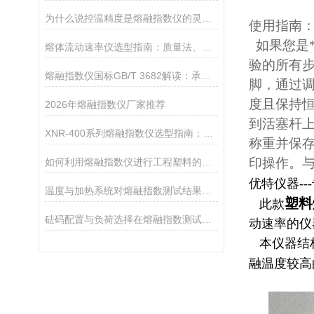
为什么说控温精度是熔融指数仪的灵魂？德优特±0.2℃是如何做到的？
使用指南
如果您是
熔体流动速率仪选型指南：质量法、体积法、熔体密度测试功能该如何取舍？
验的所有
熔融指数仪国标GB/T 3682解读：承德优特检测仪器如何对标国际测试标准？
脚，通过调
度且保持恒
2026年熔融指数仪厂家推荐
到活塞杆上
XNR-400系列熔融指数仪选型指南：A、B、C三款对比
称重并保
印操作。
如何利用熔融指数仪进行工程塑料的品控
优特仪器--
温度与加热系统对熔融指数测试结果的影响
塑料
此款
砝码配置与负荷选择在熔融指数测试中的重要性
动速率的仪
本仪器结构
融温度较高