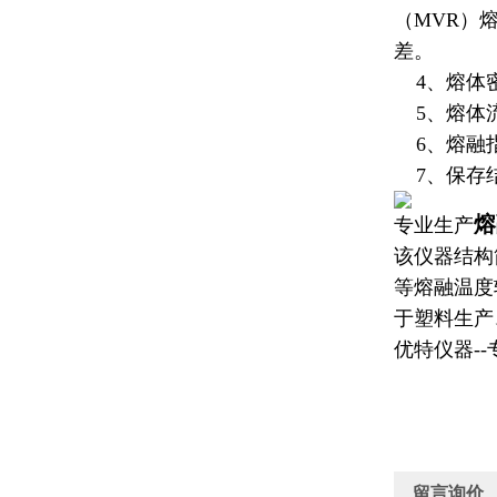
（MVR）
差。
4、熔体密
5、
熔体
6、熔融指
7、保存
熔
专业生产
该仪器结构
等熔融温度
于塑料生产
优特仪器-
留言询价