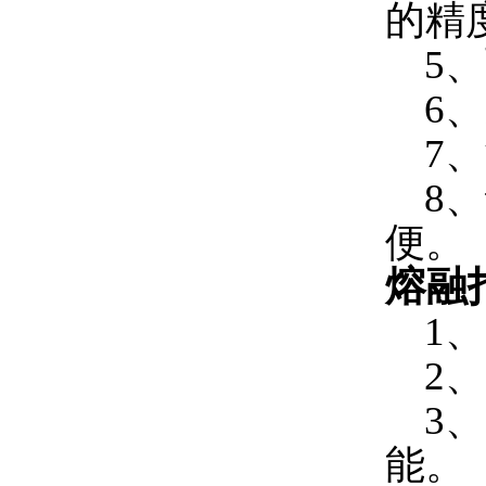
的精
5、
6、
7、
8、
便。
熔融
1、
2、
3、
能。