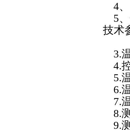
4、
5、
技术
3.
4.控
5.温
6.温
7.温
8.
测
9.