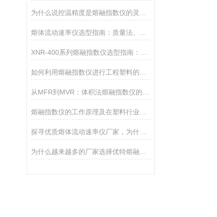
为什么说控温精度是熔融指数仪的灵魂？德优特±0.2℃是如何做到的？
熔体流动速率仪选型指南：质量法、体积法、熔体密度测试功能该如何取舍？
XNR-400系列熔融指数仪选型指南：A、B、C三款对比
如何利用熔融指数仪进行工程塑料的品控
从MFR到MVR：体积法熔融指数仪的技术优势
熔融指数仪的工作原理及在塑料行业的核心应用
探寻优质熔体流动速率仪厂家，为什么是承德优特？
为什么越来越多的厂家选择优特熔融指数仪？