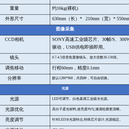
重量
约
16kg(
裸机
)
外形尺寸
630mm
（长）
* 210mm
（宽）
* 550m
图像采集
CCD
相机
SONY
高速工业级芯片、
30
帧
/S
、
300
驱动，
USB
供电即插即用。
镜头
0.7-4.5
倍变焦显微镜头、放大倍数
30-130
倍。
调焦移动
行程
60mm
，精度
0.1mm
分辨率
默认
1280*960
，共四种，可自由切换。
光源
光源
LED
可调节、白色基调工业级冷光源。
光源优化
高分子柔光材料
,
使亮度均匀
,
液滴轮廓更清晰。
亮度调节
针对
LED
冷光源特点
,
特殊芯片设计
,
光源稳定。