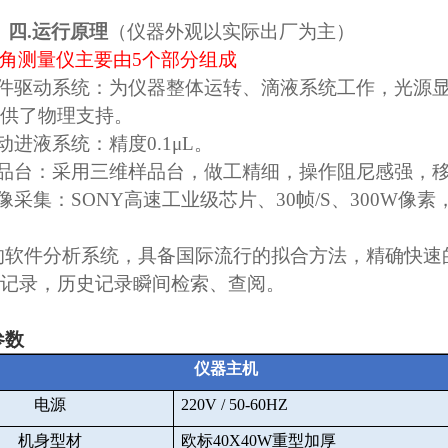
四
.
运行原理
（仪器外观以实际出厂为主）
角测量仪主要由
5
个部分组成
件驱动系统：为仪器整体运转、滴液系统工作，光源
供了物理支持。
动进液系统：精度
0.1μL
。
品台：采用三维样品台，做工精细，操作阻尼感强，
像采集：
SONY
高速工业级芯片、
30
帧
/S
、
300W
像素
的软件分析系统，具备国际流行的拟合方法，精确快速
记录，历史记录瞬间检索、查阅。
参数
仪器主机
电源
220V / 50-60HZ
机身型材
欧标
40X40W
重型加厚