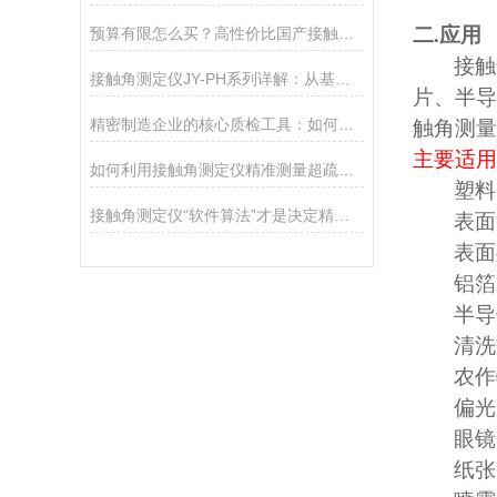
二
.
应用
预算有限怎么买？高性价比国产接触角测定仪选购攻略
接触
接触角测定仪JY-PH系列详解：从基础型PHa到科研型PHb，哪款适合你？
片、半导
精密制造企业的核心质检工具：如何通过接触角控制产品质量
触角测量
主要适用
如何利用接触角测定仪精准测量超疏水材料（>150°）
塑料
接触角测定仪“软件算法”才是决定精度的灵魂
表面
表面
铝箔
半导
清洗
农作
偏光
眼镜
纸张