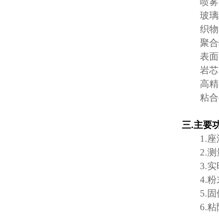
喷雾
玻璃
织物
聚合
表面
岩芯
高精
粘合
三
.
主要
1.
座
2.
测
3.
实
4.
粉
5.
固
6.
粘