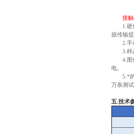
接触
1.
硬
据传输提
2.
手
3.
样
4.
图
电。
5.
*
万条测试
五
.
技术