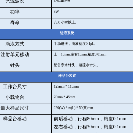
光源波长
450-460nm
功率
3W
寿命
八万小时以上。
进液系统
滴液方式
手动进液，滴液精度
0.1
μ
L
。
注射单元移动
上下
13mm;
左右
13mm;
精度
0.01mm
针头
配备亲水针头，超疏水针头。
样品台装置
工作台尺寸
125mm * 115mm
小载物台
70mm * 45mm
最大样品尺寸
220(W) *
∞
(L) * 50(H)mm
样品台移动
前后移动，行程
80mm
，精度
0.1mm
左右移动，行程
30mm
，精度
0.1mm