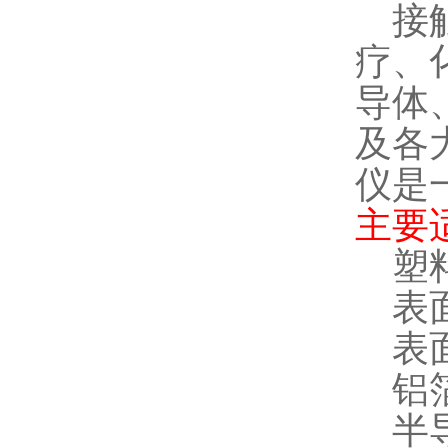
接
疗、
导体
及各
仪是
主要
塑
表
表
铝
半