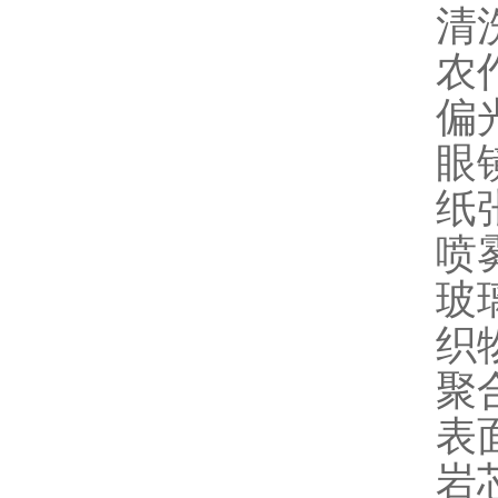
清
农
偏
眼
纸
喷
玻
织
聚
表
岩