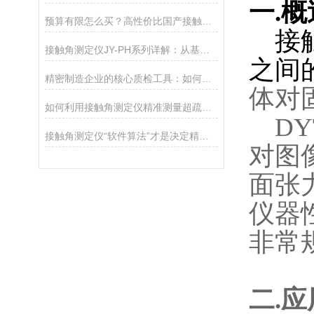
一
.
概
预算有限怎么买？高性价比国产接触角测定仪选购攻略
接
接触角测定仪JY-PH系列详解：从基础型PHa到科研型PHb，哪款适合你？
之间
精密制造企业的核心质检工具：如何通过接触角控制产品质量
体对
如何利用接触角测定仪精准测量超疏水材料（>150°）
DY
接触角测定仪“软件算法”才是决定精度的灵魂
对图
面张
仪器
非常
二
.
应