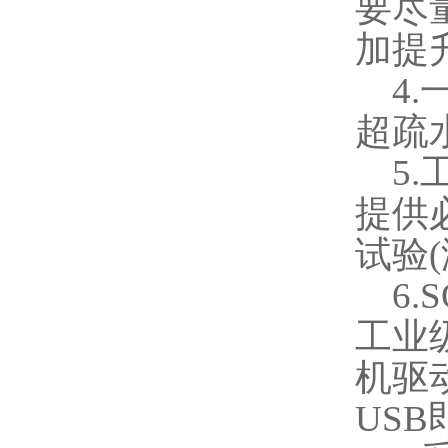
要尽
加提
4.
超疏
5.
提供
试验
(
6.
工业
机驱
USB