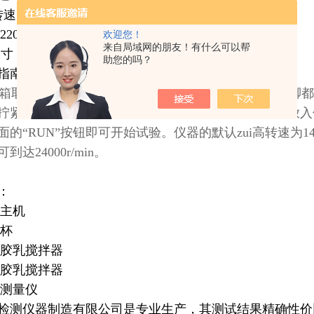
转速：2000r/min
220V士l0%、50H2、1500W
欢迎您！
来自局域网的朋友！有什么可以帮
寸：400mm×350mm×720mm
助您的吗？
指南：
取出后，放到工作台上，通过旋转地脚，让每个地脚都
拧紧至搅拌轴上，将待测胶乳倒入玻璃杯中，将杯子放入
的“RUN”按钮即可开始试验。仪器的默认zui高转速为14000
达24000r/min。
：
主机
杯
乳搅拌器
乳搅拌器
测量仪
检测仪器制造有限公司是专业生产
，其测试结果精确性价