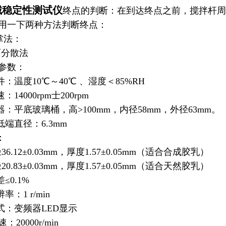
械稳定性测试仪
终点的判断：在到达终点之前，搅拌杆周
用一下两种方法判断终点：
掌法：
分散法
参数：
件：温度10℃～40℃ 、湿度＜85%RH
：14000rpm士200rpm
器：平底玻璃桶，高>100mm，内径58mm，外径63mm。
低端直径：6.3mm
：
36.12±0.03mm，厚度1.57±0.05mm（适合合成胶乳）
20.83±0.03mm，厚度1.57±0.05mm（适合天然胶乳）
≤0.1%
率：1 r/min
方式：变频器LED显示
速：20000r/min