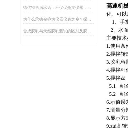
高速机
德优特售后承诺：不仅仅是卖仪器，更是提供技术支持
化。可以
为什么承德被称为仪器仪表之乡？探访承德优特检测仪器
1、手
2、水面
合成胶乳与天然胶乳测试的区别及胶乳机械稳定性测定仪选型
主要技术
1.使用条
2.搅拌转速
3.胶乳容
4.搅拌杆
5.搅拌盘
5.1 直径
5.2 直径
6.示值误差
7.测量分辨
8.显示
9.zui高转