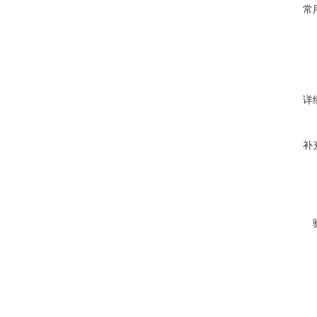
常
详
补