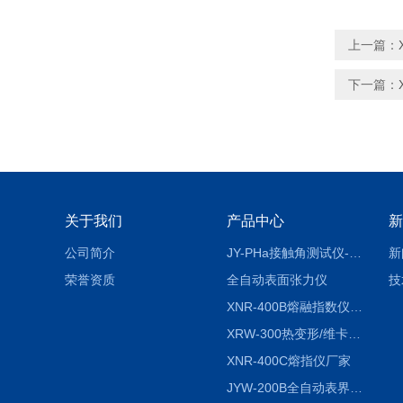
上一篇：
下一篇：
关于我们
产品中心
新
公司简介
JY-PHa接触角测试仪-pha
新
荣誉资质
全自动表面张力仪
技
XNR-400B熔融指数仪-400B
XRW-300热变形/维卡软化点温度测定仪
XNR-400C熔指仪厂家
JYW-200B全自动表界面张力仪