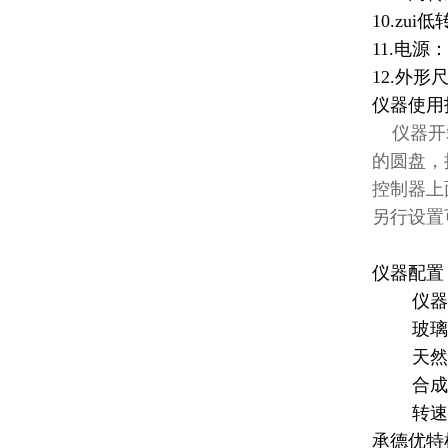
10.zui低
11.电源：
12.外形尺
仪器使用
仪器开箱
的圆盘，
控制器上面
另行设置可到
仪器配置
仪器
玻璃
天然胶
合成胶
转速
承德优特