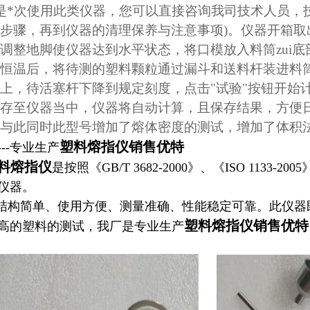
*次使用此类仪器，您可以直接咨询我司技术人员，
步骤，再到仪器的清理保养与注意事项)。仪器开箱
调整地脚使仪器达到水平状态，将口模放入料筒zui
恒温后，将待测的塑料颗粒通过漏斗和送料杆装进料筒
上，待活塞杆下降到规定刻度，点击"试验"按钮开始
存至仪器当中，仪器将自动计算，且保存结果，方便
与此同时此型号增加了熔体密度的测试，增加了体积
塑料熔指仪销售优特
--专业生产
料熔指仪
是按照《GB/T 3682-2000》、《ISO 11
仪器。
构简单、使用方便、测量准确、性能稳定可靠。此仪器
塑料熔指仪销售优特
高的塑料的测试，我厂是专业生产