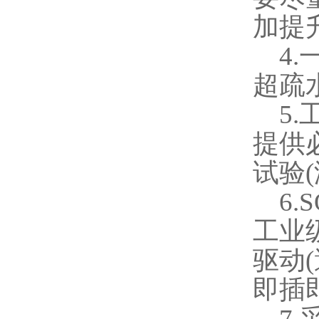
加提
4.
超疏
5.
提供
试验
(
6.
工业
驱动
(
即插
7.