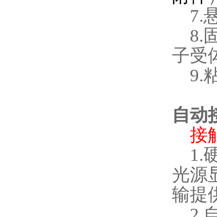
7.
8.
子受
9.
自动
接
1.
光源
输提
2.