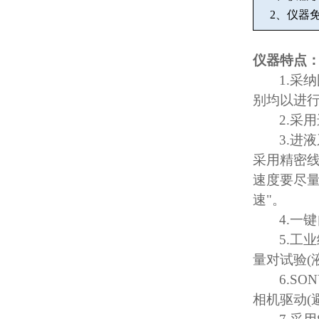
2
、仪器
仪器特点
1.
采纳
别均以进
2.
采用
3.
进液
采用精密
速度要尽
速
"
。
4.
一键
5.
工业
量对试验
(
6.SO
相机驱动
(