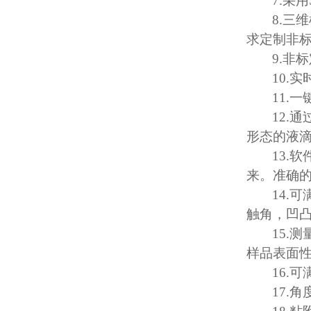
7.
采用
8.
三维
求定制非
9.
非标
10.
实
11.
一
12.
通
形态的液
13.
软
来。准确
14.
可
触角，凹
15.
测
样品表面
16.
可
17.
角