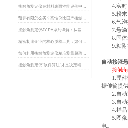
4.
实时
接触角测定仪在材料表面性能评价中的核心应用
5.
粉末
预算有限怎么买？高性价比国产接触角测定仪选购攻略
6.
气泡
7.
悬滴
接触角测定仪JY-PH系列详解：从基础型PHa到科研型PHb，哪款适合你？
8.
固体
精密制造企业的核心质检工具：如何通过接触角控制产品质量
9.
粘附
如何利用接触角测定仪精准测量超疏水材料（>150°）
自动接液
接触角测定仪“软件算法”才是决定精度的灵魂
接触
1.
硬件
据传输提
2.
自动
3.
自动
4.
样品
5.
图像
电。