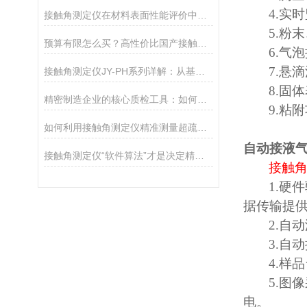
4.
实时
接触角测定仪在材料表面性能评价中的核心应用
5.
粉末
预算有限怎么买？高性价比国产接触角测定仪选购攻略
6.
气泡
7.
悬滴
接触角测定仪JY-PH系列详解：从基础型PHa到科研型PHb，哪款适合你？
8.
固体
精密制造企业的核心质检工具：如何通过接触角控制产品质量
9.
粘附
如何利用接触角测定仪精准测量超疏水材料（>150°）
自动接液
接触角测定仪“软件算法”才是决定精度的灵魂
接触
1.
硬件
据传输提
2.
自动
3.
自动
4.
样品
5.
图像
电。