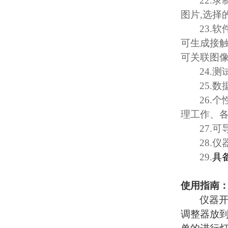
22.
录
图片
,
选择
23.
软
可生成接
可关联图
24.
测
25.
数
26.
个
理工作、
27.
可
28.
仪
29.
具
使用指南
仪器
调整器放