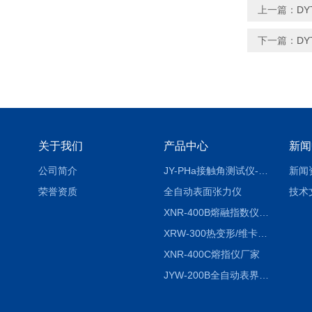
上一篇：
D
下一篇：
D
关于我们
产品中心
新闻
公司简介
JY-PHa接触角测试仪-pha
新闻
荣誉资质
全自动表面张力仪
技术
XNR-400B熔融指数仪-400B
XRW-300热变形/维卡软化点温度测定仪
XNR-400C熔指仪厂家
JYW-200B全自动表界面张力仪