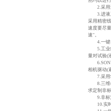
别均以进
2.
采用
3.
进液
采用精密
速度要尽
速
"
。
4.
一键
5.
工业
量对试验
(
6.SO
相机驱动
(
7.
采用
8.
三维
求定制非
9.
非标
10.
实