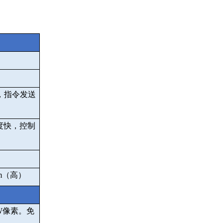
，指令发送
度快，控制
m
（高）
W
像素。免