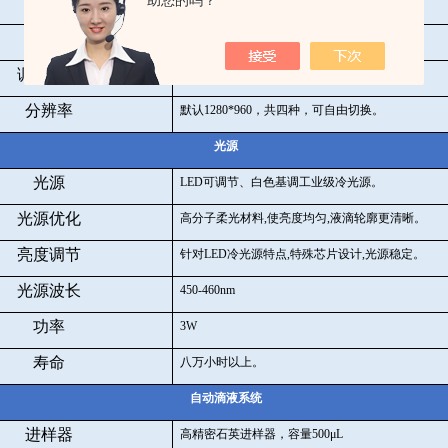
助您的吗？
驱动，
USB
供电即插即用。
镜头
0.7-4.5
倍变焦显微镜头、放大倍数
30-130
倍。
调焦移动
行程
70mm
，精度
0.1mm
分辨率
默认
1280*960
，共四种，可自由切换。
光源
光源
LED
可调节、白色基调工业级冷光源。
光源优化
高分子柔光材料
,
使亮度均匀
,
液滴轮廓更清晰。
亮度调节
针对
LED
冷光源特点
,
特殊芯片设计
,
光源稳定。
光源波长
450-460nm
功率
3W
寿命
八万小时以上。
自动滴液系统
进样器
高精密石英进样器，容量
500
μ
L