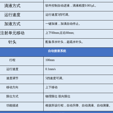
滴液方式
软件控制自动进液，滴液精度
0.001
μ
L
。
运行速度
运行速度
5
挡可调。
加液方式
一键加液，加满自动停止。
注射单元移动
上下
60mm;
左右
60mm;
针头
配备亲水针头，超疏水针头。
自动接液系统
行程
100mm
运行速度
0.1mm/s
速度调节
5
挡速度可调。
移动方向
上下移动
限位方式
物理限位 双向限位
功能描述
根据所设行程，自动升降、自动滴液、自动测量。