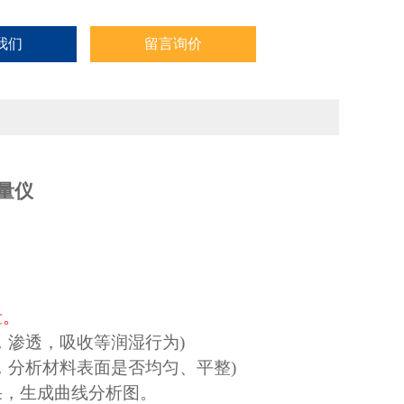
我们
留言询价
量仪
量。
，渗透，吸收等润湿行为
)
，分析材料表面是否均匀、平整
)
果，生成曲线分析图。