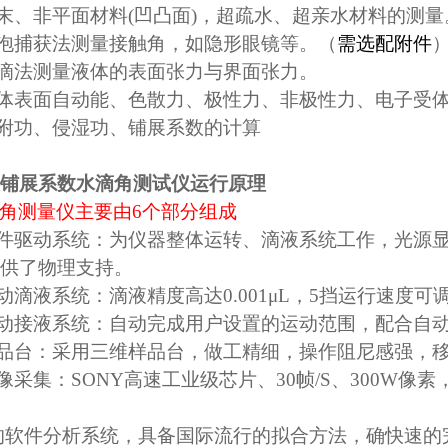
末、非平面材料
(
凹凸面
)
，超疏水、超亲水材料的测量
泡捕获法测量接触角，如隐形眼镜等。（
需选配附件
滴法测量液体的表面张力与界面张力。
体表面自动能、色散力、极性力、非极性力、电子受
附功、侵湿功、铺展系数的计算
铺展系数水滴角测试仪
运行原理
角测量仪主要由
6
个部分组成
件驱动系统：为仪器整体运转、滴液系统工作，光源
供了物理支持。
动滴液系统：滴液精度高达
0.001
μ
L
，
5
挡运行速度可
动接液系统：自动完成用户设置的运动范围，配合自
品台：采用三维样品台，做工精细，操作阻尼感强，
像采集：
SONY
高速工业级芯片、
30
帧
/S
、
300W
像素
的软件分析系统，具备国际流行的拟合方法，确快速的