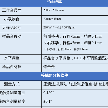
样品台装置
工作台尺寸
200mm * 160mm
小载物台
70mm * 45mm
大样品尺寸
280(W) *
∞
(L) * 60(H)mm
样品台移动
前后移动，行程
75mm
，精度
0.1mm
左右移动，行程
45mm
，精度
0.1mm
上下移动，行程
50mm
，精度
0.1mm
水平调整
样品台水平调整，
CCD
水平调整
(
配送
样品台材质
铝合金
接触角分析软件
测量方式
座滴法
,
悬滴法
,
前进角
,
后退角
,
掳泡法
接触角测量范围
0-180
°
接触角测量精度
±
0.1
°