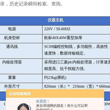
录，历史记录瞬间检索、查阅。
仪器主机
电源
220V / 50-60HZ
机身型材
欧标
40X40W
重型加厚
通讯线
SC09
编程控制线，多功能性，高效性
速度快，数据传输稳定。
内核处理器
采用进口三菱
plc
内核处理器，计算速
精度高、抗干扰能力强。
重量
约
23kg(
裸机
)
外形尺寸
820mm
（长）
* 210mm
（宽）
* 660m
图像采集
欢迎您！
CCD
相机
SONY
高速工业级芯片、
30
帧
/S
、
300
来自局域网的朋友！有什么可以帮