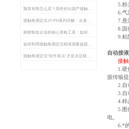
5.
粉
预算有限怎么买？高性价比国产接触角测定仪选购攻略
6.
气
7.
悬
接触角测定仪JY-PH系列详解：从基础型PHa到科研型PHb，哪款适合你？
8.
固
精密制造企业的核心质检工具：如何通过接触角控制产品质量
9.
粘
如何利用接触角测定仪精准测量超疏水材料（>150°）
自动接液
接触角测定仪“软件算法”才是决定精度的灵魂
接触
1.
硬
据传输提
2.
自
3.
自
4.
样
5.
图
电。
6.
*