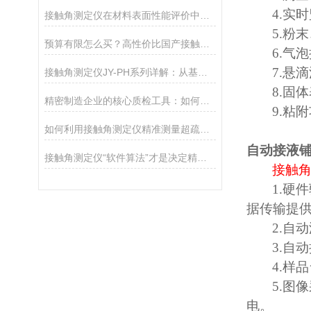
4.
实时
接触角测定仪在材料表面性能评价中的核心应用
5.
粉末
预算有限怎么买？高性价比国产接触角测定仪选购攻略
6.
气泡
7.
悬滴
接触角测定仪JY-PH系列详解：从基础型PHa到科研型PHb，哪款适合你？
8.
固体
精密制造企业的核心质检工具：如何通过接触角控制产品质量
9.
粘附
如何利用接触角测定仪精准测量超疏水材料（>150°）
自动接液
接触角测定仪“软件算法”才是决定精度的灵魂
接触
1.
硬件
据传输提
2.
自动
3.
自动
4.
样品
5.
图像
电。