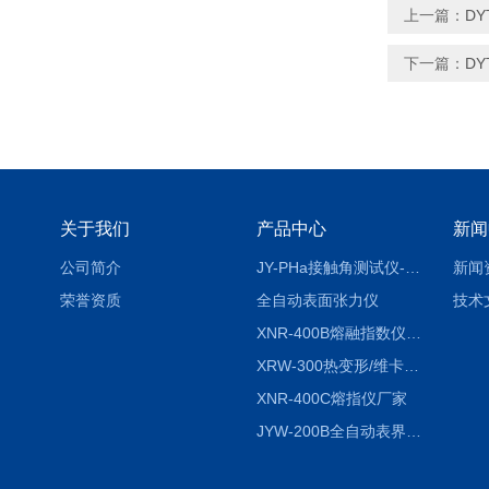
上一篇：
D
下一篇：
D
关于我们
产品中心
新闻
公司简介
JY-PHa接触角测试仪-pha
新闻
荣誉资质
全自动表面张力仪
技术
XNR-400B熔融指数仪-400B
XRW-300热变形/维卡软化点温度测定仪
XNR-400C熔指仪厂家
JYW-200B全自动表界面张力仪