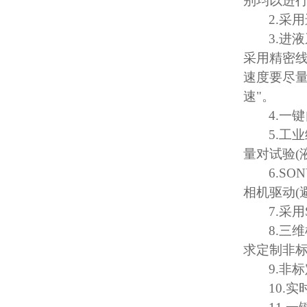
别均以进
2.
采用
3.
进液
采用精密
速度要尽
速
"
。
4.
一键
5.
工业
量对试验
(
6.SO
相机驱动
(
7.
采用
8.
三维
求定制非
9.
非标
10.
实