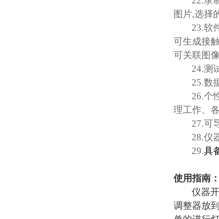
22.
录
图片
,
选择
23.
软
可生成接
可关联图
24.
测
25.
数
26.
个
理工作、
27.
可
28.
仪
29.
具
使用指南
仪器
调整器放