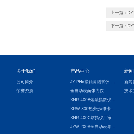
上一篇：
D
下一篇：
D
关于我们
产品中心
新闻
公司简介
JY-PHa接触角测试仪-pha
新闻
荣誉资质
全自动表面张力仪
技术
XNR-400B熔融指数仪-400B
XRW-300热变形/维卡软化点温度测定仪
XNR-400C熔指仪厂家
JYW-200B全自动表界面张力仪