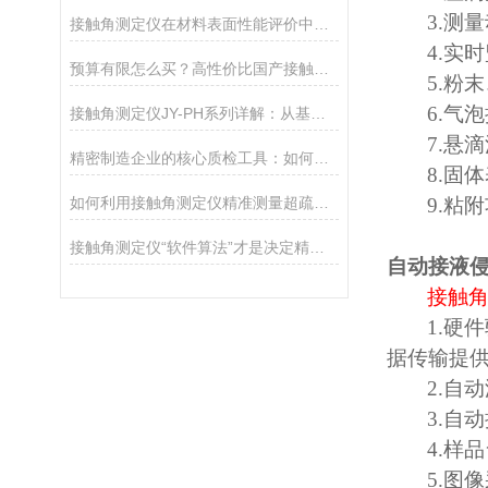
3.
测量
接触角测定仪在材料表面性能评价中的核心应用
4.
实时
预算有限怎么买？高性价比国产接触角测定仪选购攻略
5.
粉末
6.
气泡
接触角测定仪JY-PH系列详解：从基础型PHa到科研型PHb，哪款适合你？
7.
悬滴
精密制造企业的核心质检工具：如何通过接触角控制产品质量
8.
固体
如何利用接触角测定仪精准测量超疏水材料（>150°）
9.
粘附
接触角测定仪“软件算法”才是决定精度的灵魂
自动接液
接触
1.
硬件
据传输提
2.
自动
3.
自动
4.
样品
5.
图像