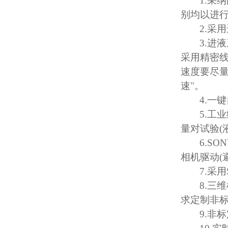
1.
采纳
别均以进
2.
采用
3.
进液
采用精密
速度要尽
速
"
。
4.
一键
5.
工业
量对试验
(
6.SO
相机驱动
(
7.
采用
8.
三维
求定制非
9.
非标