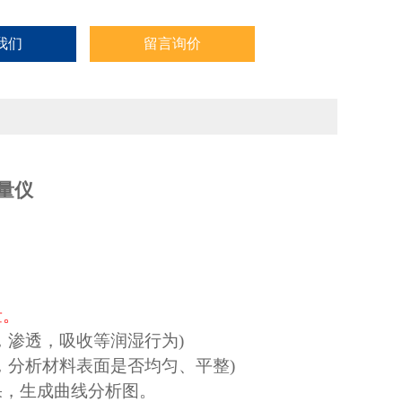
我们
留言询价
量仪
量。
，渗透，吸收等润湿行为
)
，分析材料表面是否均匀、平整
)
果，生成曲线分析图。