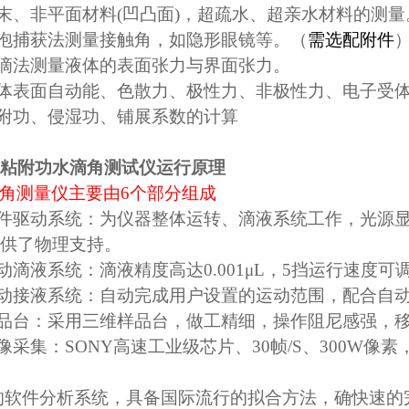
末、非平面材料
(
凹凸面
)
，超疏水、超亲水材料的测量
泡捕获法测量接触角，如隐形眼镜等。（
需选配附件
滴法测量液体的表面张力与界面张力。
体表面自动能、色散力、极性力、非极性力、电子受
附功、侵湿功、铺展系数的计算
粘附功水滴角测试仪
运行原理
角测量仪主要由
6
个部分组成
件驱动系统：为仪器整体运转、滴液系统工作，光源
供了物理支持。
动滴液系统：滴液精度高达
0.001
μ
L
，
5
挡运行速度可
动接液系统：自动完成用户设置的运动范围，配合自
品台：采用三维样品台，做工精细，操作阻尼感强，
像采集：
SONY
高速工业级芯片、
30
帧
/S
、
300W
像素
的软件分析系统，具备国际流行的拟合方法，确快速的