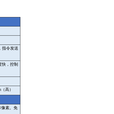
，指令发送
度快，控制
m
（高）
W
像素。免