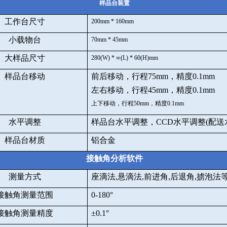
样品台装置
工作台尺寸
200mm * 160mm
小载物台
70mm * 45mm
大样品尺寸
280(W) *
∞
(L) * 60(H)mm
样品台移动
前后移动，行程
75mm
，精度
0.1mm
左右移动，行程
45mm
，精度
0.1mm
上下移动，行程
50mm
，精度
0.1mm
水平调整
样品台水平调整，
CCD
水平调整
(
配送
样品台材质
铝合金
接触角分析软件
测量方式
座滴法
,
悬滴法
,
前进角
,
后退角
,
掳泡法
接触角测量范围
0-180
°
接触角测量精度
±
0.1
°