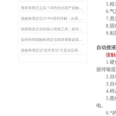
5.
粉
预算有限怎么买？高性价比国产接触角测定仪选购攻略
6.
气
7.
悬
接触角测定仪JY-PH系列详解：从基础型PHa到科研型PHb，哪款适合你？
8.
固
精密制造企业的核心质检工具：如何通过接触角控制产品质量
9.
粘
如何利用接触角测定仪精准测量超疏水材料（>150°）
自动接液
接触角测定仪“软件算法”才是决定精度的灵魂
接触
1.
硬
据传输提
2.
自
3.
自
4.
样
5.
图
电。
6.
*