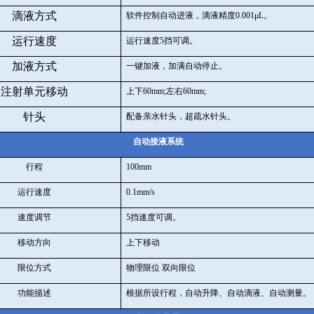
滴液方式
软件控制自动进液，滴液精度
0.001
μ
L
。
运行速度
运行速度
5
挡可调。
加液方式
一键加液，加满自动停止。
注射单元移动
上下
60mm;
左右
60mm;
针头
配备亲水针头，超疏水针头。
自动接液系统
行程
100mm
运行速度
0.1mm/s
速度调节
5
挡速度可调。
移动方向
上下移动
限位方式
物理限位 双向限位
功能描述
根据所设行程，自动升降、自动滴液、自动测量。