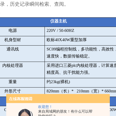
录，历史记录瞬间检索、查阅。
仪器主机
电源
220V / 50-60HZ
机身型材
欧标
40X40W
重型加厚
通讯线
SC09
编程控制线，多功能性，高效性
速度快，数据传输稳定。
内核处理器
采用进口三菱
plc
内核处理器，计算速
精度高、抗干扰能力强。
重量
约
23kg(
裸机
)
外形尺寸
820mm
（长）
* 210mm
（宽）
* 660m
图像采集
欢迎您！
CCD
相机
SONY
高速工业级芯片、
30
帧
/S
、
300
来自局域网的朋友！有什么可以帮