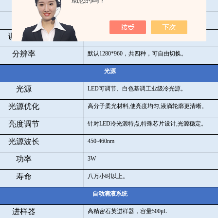
助您的吗？
驱动，
USB
供电即插即用。
镜头
0.7-4.5
倍变焦显微镜头、放大倍数
30-130
倍。
调焦移动
行程
70mm
，精度
0.1mm
分辨率
默认
1280*960
，共四种，可自由切换。
光源
光源
LED
可调节、白色基调工业级冷光源。
光源优化
高分子柔光材料
,
使亮度均匀
,
液滴轮廓更清晰。
亮度调节
针对
LED
冷光源特点
,
特殊芯片设计
,
光源稳定。
光源波长
450-460nm
功率
3W
寿命
八万小时以上。
自动滴液系统
进样器
高精密石英进样器，容量
500
μ
L