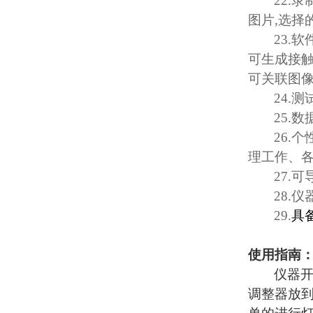
22.
录
图片
,
选择
23.
软
可生成接
可关联图
24.
测
25.
数
26.
个
理工作、
27.
可
28.
仪
29.
具
使用指南
仪器
调整器放