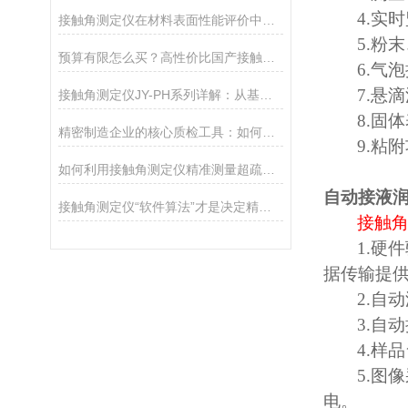
4.
实时
接触角测定仪在材料表面性能评价中的核心应用
5.
粉末
预算有限怎么买？高性价比国产接触角测定仪选购攻略
6.
气泡
7.
悬滴
接触角测定仪JY-PH系列详解：从基础型PHa到科研型PHb，哪款适合你？
8.
固体
精密制造企业的核心质检工具：如何通过接触角控制产品质量
9.
粘附
如何利用接触角测定仪精准测量超疏水材料（>150°）
自动接液
接触角测定仪“软件算法”才是决定精度的灵魂
接触
1.
硬件
据传输提
2.
自动
3.
自动
4.
样品
5.
图像
电。