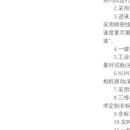
别均以进
2.
采用
3.
进液
采用精密
速度要尽
速
"
。
4.
一键
5.
工业
量对试验
(
6.SO
相机驱动
(
7.
采用
8.
三维
求定制非
9.
非标
10.
实