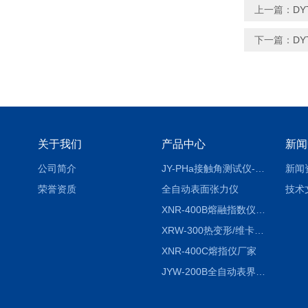
上一篇：
D
下一篇：
D
关于我们
产品中心
新闻
公司简介
JY-PHa接触角测试仪-pha
新闻
荣誉资质
全自动表面张力仪
技术
XNR-400B熔融指数仪-400B
XRW-300热变形/维卡软化点温度测定仪
XNR-400C熔指仪厂家
JYW-200B全自动表界面张力仪