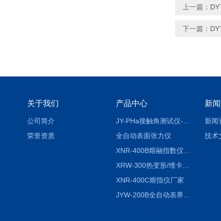
上一篇：
D
下一篇：
D
关于我们
产品中心
新闻
公司简介
JY-PHa接触角测试仪-pha
新闻
荣誉资质
全自动表面张力仪
技术
XNR-400B熔融指数仪-400B
XRW-300热变形/维卡软化点温度测定仪
XNR-400C熔指仪厂家
JYW-200B全自动表界面张力仪