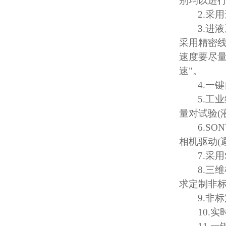
别均以进
2.
采用
3.
进液
采用精密
速度要尽
速
"
。
4.
一键
5.
工业
量对试验
(
6.SO
相机驱动
(
7.
采用
8.
三维
求定制非
9.
非标
10.
实