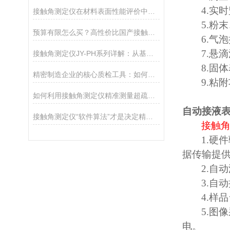
4.
实时
接触角测定仪在材料表面性能评价中的核心应用
5.
粉末
预算有限怎么买？高性价比国产接触角测定仪选购攻略
6.
气泡
7.
悬滴
接触角测定仪JY-PH系列详解：从基础型PHa到科研型PHb，哪款适合你？
8.
固体
精密制造企业的核心质检工具：如何通过接触角控制产品质量
9.
粘附
如何利用接触角测定仪精准测量超疏水材料（>150°）
自动接液
接触角测定仪“软件算法”才是决定精度的灵魂
接触
1.
硬件
据传输提
2.
自动
3.
自动
4.
样品
5.
图像
电。