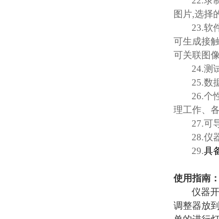
22.
录
图片
,
选择
23.
软
可生成接
可关联图
24.
测
25.
数
26.
个
理工作、
27.
可
28.
仪
29.
具
使用指南
仪器
调整器放