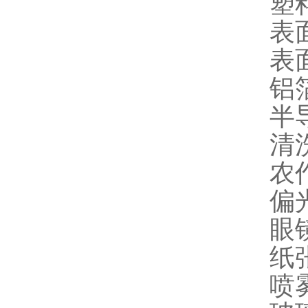
塑
表
表
铝
半
清
农
偏
眼
纸
喷