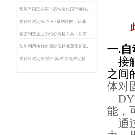
预算有限怎么买？高性价比国产接触角测定仪选购攻略
接触角测定仪JY-PH系列详解：从基础型PHa到科研型PHb，哪款适合你？
精密制造企业的核心质检工具：如何通过接触角控制产品质量
一
.
自
如何利用接触角测定仪精准测量超疏水材料（>150°）
接
接触角测定仪“软件算法”才是决定精度的灵魂
之间
体对
DY
能，
通