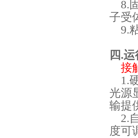
8.
子受
9.
四
.
运
接
1.
光源
输提
2.
度可