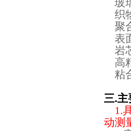
玻
织
聚
表
岩
高
粘
三
.
主
1.
动测