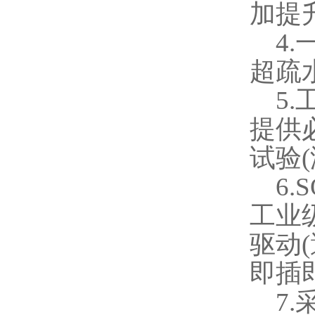
加提
4.
超疏
5.
提供
试验
(
6.
工业
驱动
(
即插
7.