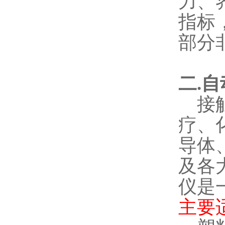
力、
指标
部分
二
.
自
接
疗、
导体
及各
仪是
主要