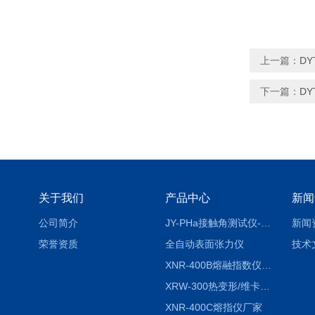
上一篇：
D
下一篇：
D
关于我们
产品中心
新闻
公司简介
JY-PHa接触角测试仪-pha
新闻
荣誉资质
全自动表面张力仪
技术
XNR-400B熔融指数仪-400B
XRW-300热变形/维卡软化点温度测定仪
XNR-400C熔指仪厂家