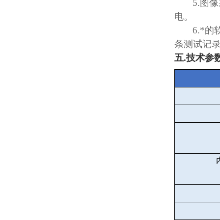
5.
图像
电。
6.
*的
条测试记
五
.
技术参