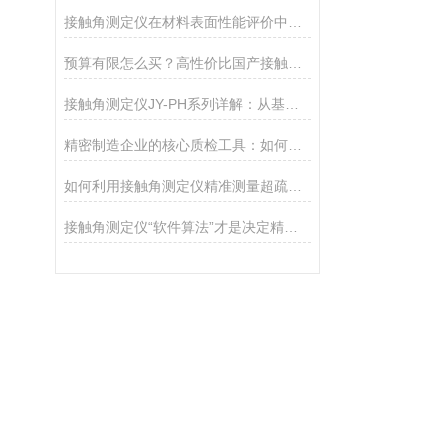
接触角测定仪在材料表面性能评价中的核心应用
预算有限怎么买？高性价比国产接触角测定仪选购攻略
接触角测定仪JY-PH系列详解：从基础型PHa到科研型PHb，哪款适合你？
精密制造企业的核心质检工具：如何通过接触角控制产品质量
如何利用接触角测定仪精准测量超疏水材料（>150°）
接触角测定仪“软件算法”才是决定精度的灵魂