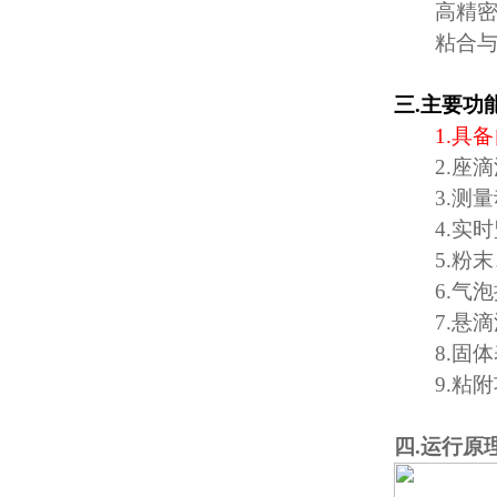
高精
粘合
三
.
主要功
1.
具备
2.
座滴
3.
测量
4.
实时
5.
粉末
6.
气泡
7.
悬滴
8.
固体
9.
粘附
四
.
运行原