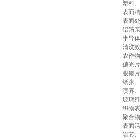
塑料
表面
表面
铝箔
半导
清洗
农作
偏光
眼镜
纸张
喷雾
玻璃
织物
聚合
表面
岩芯