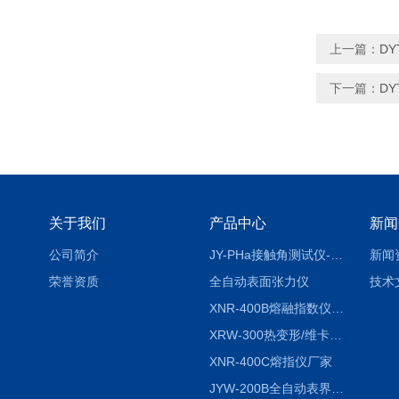
上一篇：
D
下一篇：
D
关于我们
产品中心
新闻
公司简介
JY-PHa接触角测试仪-pha
新闻
荣誉资质
全自动表面张力仪
技术
XNR-400B熔融指数仪-400B
XRW-300热变形/维卡软化点温度测定仪
XNR-400C熔指仪厂家
JYW-200B全自动表界面张力仪