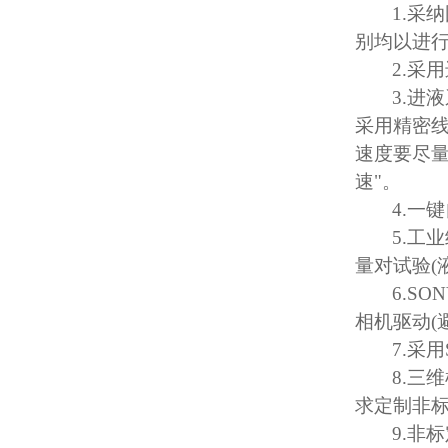
1.
采纳
别均以进
2.
采用
3.
进液
采用精密
速度要尽
速
"
。
4.
一键
5.
工业
量对试验
(
6.SO
相机驱动
(
7.
采用
8.
三维
求定制非
9.
非标