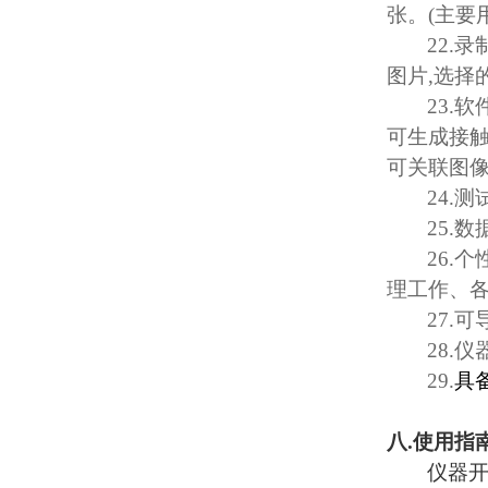
张。
(
主要
22.
录
图片
,
选择
23.
软
可生成接
可关联图
24.
测
25.
数
26.
个
理工作、
27.
可
28.
仪
29.
具
八
.
使用指
仪器