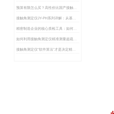
预算有限怎么买？高性价比国产接触角测定仪选购攻略
接触角测定仪JY-PH系列详解：从基础型PHa到科研型PHb，哪款适合你？
精密制造企业的核心质检工具：如何通过接触角控制产品质量
如何利用接触角测定仪精准测量超疏水材料（>150°）
接触角测定仪“软件算法”才是决定精度的灵魂