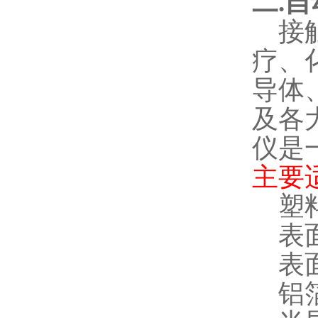
二
.
自
接
疗、
导体
及各
仪是
主要
塑
表
表
铝