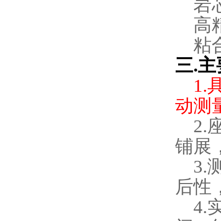
岩
高
粘
三
.
主
1.
动测
2.
铺展
3.
后性
4.