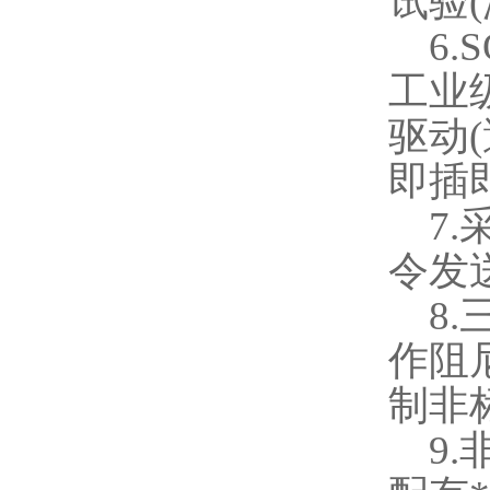
试验
(
6.
工业
驱动
(
即插
7.
令发
8.
作阻
制非
9.