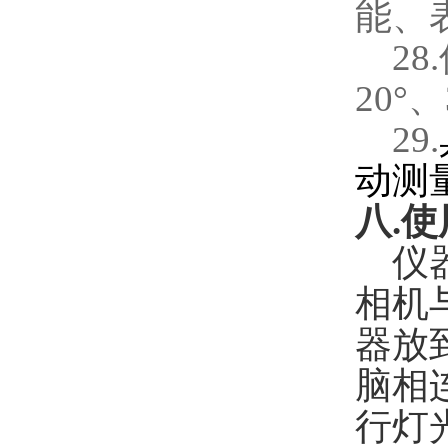
能、
28.
20
°、
29.
动测
八
.
使
仪
相机
器放
脑相
行灯