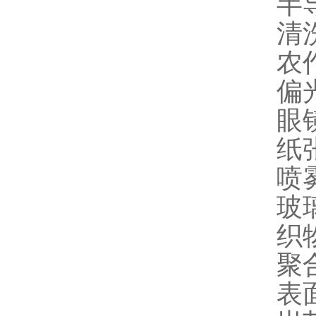
半
清
农
偏
眼
纸
喷
玻
织
聚
表