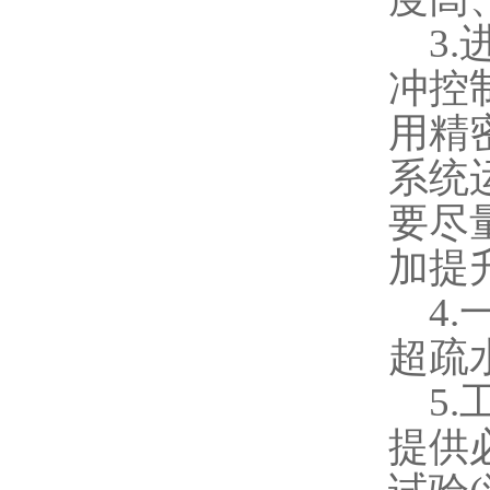
3.
冲控
用精
系统
要尽
加提
4.
超疏
5.
提供