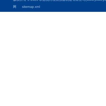
网
sitemap.xml