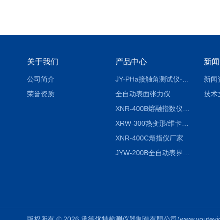
关于我们
产品中心
新闻
公司简介
JY-PHa接触角测试仪-pha
新闻
荣誉资质
全自动表面张力仪
技术
XNR-400B熔融指数仪-400B
XRW-300热变形/维卡软化点温度测定仪
XNR-400C熔指仪厂家
JYW-200B全自动表界面张力仪
版权所有 © 2026 承德优特检测仪器制造有限公司(www.youteyiqi.ne