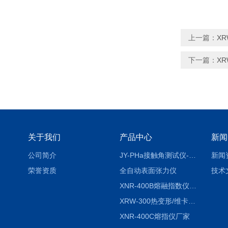
上一篇：
X
下一篇：
X
关于我们
产品中心
新闻
公司简介
JY-PHa接触角测试仪-pha
新闻
荣誉资质
全自动表面张力仪
技术
XNR-400B熔融指数仪-400B
XRW-300热变形/维卡软化点温度测定仪
XNR-400C熔指仪厂家