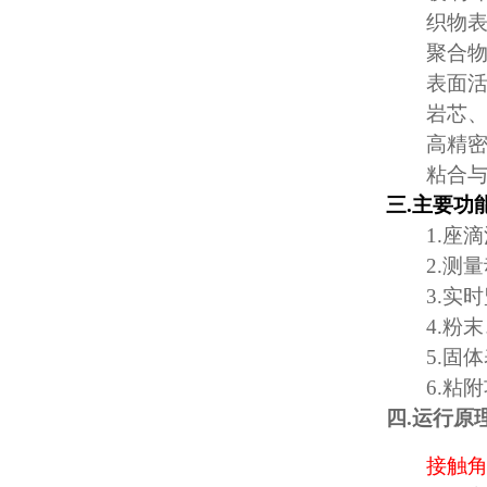
织物
聚合
表面
岩芯
高精
粘合
三
.
主要功
1.
座滴
2.
测量
3.
实时
4.
粉末
5.
固体
6.
粘附
四.运行原
接触