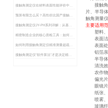
接触
接触角测定仪在材料表面性能评价中的核心应用
片、半导
预算有限怎么买？高性价比国产接触角测定仪选购攻略
触角测量
主要适用
接触角测定仪JY-PH系列详解：从基础型PHa到科研型PHb，哪款适合你？
塑料
精密制造企业的核心质检工具：如何通过接触角控制产品质量
表面
如何利用接触角测定仪精准测量超疏水材料（>150°）
表面
铝箔
接触角测定仪“软件算法”才是决定精度的灵魂
半导
清洗
农作
偏光
眼镜
纸张
喷雾
玻璃