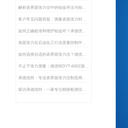
解析表界面张力仪中的铂金环法与铂金板法
客户常见问题答疑：测量表面张力时为什么数值会跳动？
如何正确校准和维护铂金环？承德优特延长表面张力仪寿命的5点建议
表面张力在石油化工行业质量控制中的关键作用
如何选择合适的表界面张力仪？德优特全系列选型指南
不止于张力测量：德优特DYT-600Z接触角测定仪的多维分析能力
承德优特：专业表界面张力仪制造商，精准测量的信赖之选
探访承德优特：一家专注精密检测仪器的实力厂家