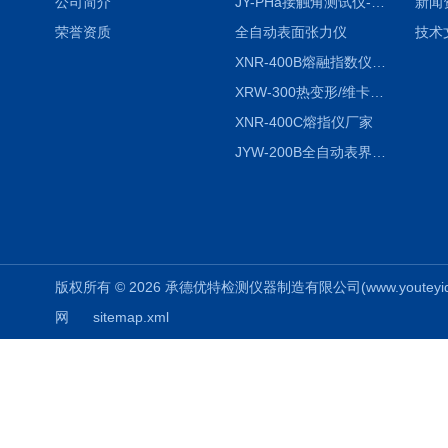
公司简介
JY-PHa接触角测试仪-pha
新闻
荣誉资质
全自动表面张力仪
技术
XNR-400B熔融指数仪-400B
XRW-300热变形/维卡软化点温度测定仪
XNR-400C熔指仪厂家
JYW-200B全自动表界面张力仪
版权所有 © 2026 承德优特检测仪器制造有限公司(www.youteyiqi.ne
网
sitemap.xml