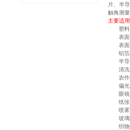
片、半导
触角测量
主要适用
塑料
表面
表面
铝箔
半导
清洗
农作
偏光
眼镜
纸张
喷雾
玻璃
织物