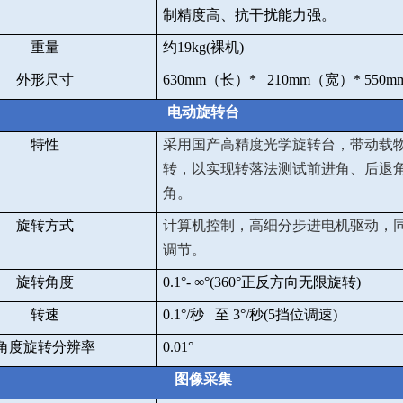
制精度高、抗干扰能力强。
重量
约
19kg(
裸机
)
外形尺寸
630mm
（长）
* 210mm
（宽）
* 550m
电动旋转台
特性
采用国产高精度光学旋转台，带动载
转，以实现转落法测试前进角、后退
角。
旋转方式
计算机控制，高细分步进电机驱动，
调节。
旋转角度
0.1
°
-
∞
°
(360
°正反方向无限旋转
)
转速
0.1
°
/
秒 至
3
°
/
秒
(5
挡位调速
)
角度旋转分辨率
0.01
°
图像采集