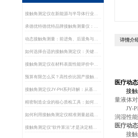
接触角测定仪在新能源与半导体行业的应用前沿
承德优特德优特品牌接触角测量仪：传承与创新
动态接触角测量：前进角、后退角与滚动角分析
详情介
如何选择合适的接触角测定仪：关键参数与配置解读
接触角测定仪在材料表面性能评价中的核心应用
预算有限怎么买？高性价比国产接触角测定仪选购攻略
医疗动态
接触角测定仪JY-PH系列详解：从基础型PHa到科研型PHb，哪款适合你？
接触
量液体对
精密制造企业的核心质检工具：如何通过接触角控制产品质量
JY-
如何利用接触角测定仪精准测量超疏水材料（>150°）
润湿性能
医疗动态
接触角测定仪“软件算法”才是决定精度的灵魂
接触