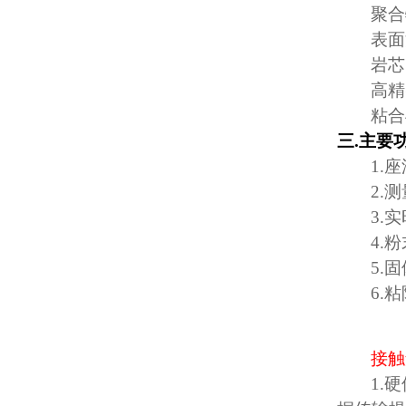
聚合
表面
岩芯
高精
粘合
三
.
主要
1.
座
2.
测
3.
实
4.
粉
5.
固
6.
粘
接触
1.
硬