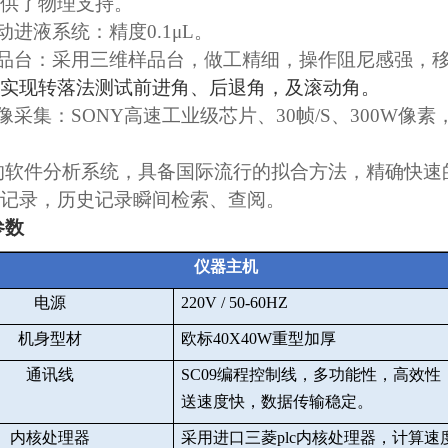
供了物理支持。
动进液系统：精度
0.1μL
。
品台：采用三维样品台，做工精细，操作阻尼感强，
实现转落法测试前进角、后退角，及滚动角。
像采集：
SONY
高速工业级芯片、
30
帧
/S
、
300W
像素
的软件分析系统，具备国际流行的拟合方法，精确快速
记录，历史记录瞬间检索、查阅。
参数
仪器主机
电源
220V / 50-60HZ
机身型材
欧标
40X40W
重型加厚
通讯线
SC09
编程控制线，多功能性，高效性
送速度快，数据传输稳定。
内核处理器
采用进口三菱
plc
内核处理器，计算速