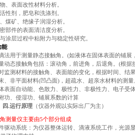
物、表面改性材料分析。
活性剂，肥皂和洗涤剂。
、煤矿、绝缘子润湿分析。
密部件的表面清洁度分析。
与涂层过程中粘附力与稳定性研究。
功能
滴法用于测量静态接触角。
(
如液体在固体表面的铺展
量动态接触角包括：滚动角，前进角，后退角。
(
根据
时监测材料的接触角、表面能的变化，根据时间、结
末、非平面材料
(
凹凸面
)
，超疏水、超亲水材料的测量
体表面自动能、色散力、极性力、非极性力、电子受
附功、侵湿功、铺展系数的计算
四
.
运行原理
（仪器外观以实际出厂为主）
角测量仪主要由
5
个部分组成
件驱动系统：为仪器整体运转、滴液系统工作，光源