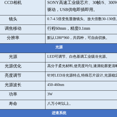
CCD
相机
SONY
高速工业级芯片、
30
帧
/S
、
300
驱动，
USB
供电即插即用。
镜头
0.7-4.5
倍变焦显微镜头、放大倍数
30-130
倍
调焦移动
行程
60mm
，精度
0.1mm
分辨率
默认
1280*960
，共四种，可自由切换。
光源
光源
LED
可调节、白色基调工业级冷光源。
光源优化
高分子柔光材料
,
使亮度均匀
,
液滴轮廓更清
亮度调节
针对
LED
冷光源特点
,
特殊芯片设计
,
光源稳
光源波长
450-460nm
功率
3W
寿命
八万小时以上。
进液系统