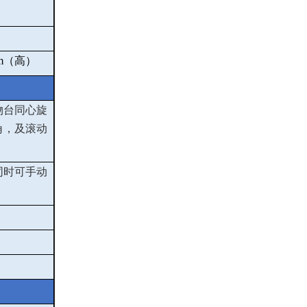
m
（高）
物台同心旋
角，及滚动
同时可手动