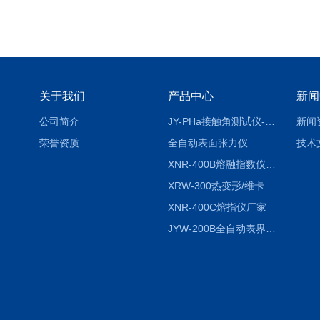
关于我们
产品中心
新闻
公司简介
JY-PHa接触角测试仪-pha
新闻
荣誉资质
全自动表面张力仪
技术
XNR-400B熔融指数仪-400B
XRW-300热变形/维卡软化点温度测定仪
XNR-400C熔指仪厂家
JYW-200B全自动表界面张力仪