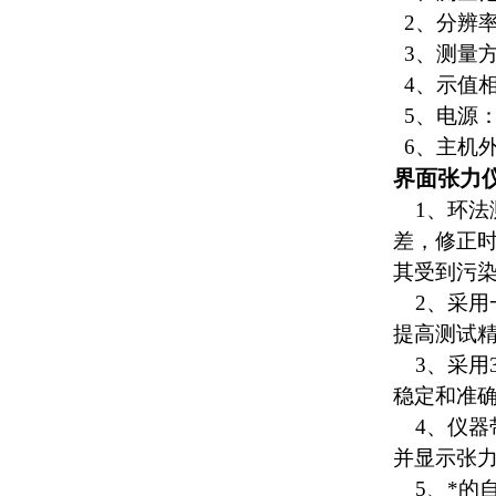
2、分辨率：
3、测量
4、示值相
5、电源：2
6、主机外形
界面张力
1、环法
差，修正
其受到污
2、采用
提高测试
3、采用3
稳定和准
4
、仪器
并显示张
5、*的