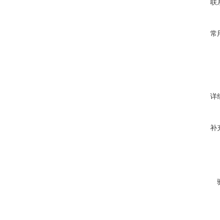
联
常
详
补