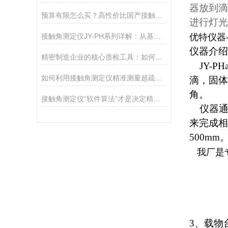
器放到滴
预算有限怎么买？高性价比国产接触角测定仪选购攻略
进行灯光
接触角测定仪JY-PH系列详解：从基础型PHa到科研型PHb，哪款适合你？
优特仪器-
仪器介绍
精密制造企业的核心质检工具：如何通过接触角控制产品质量
JY-PH
如何利用接触角测定仪精准测量超疏水材料（>150°）
滴，固体
角。
接触角测定仪“软件算法”才是决定精度的灵魂
仪器通
来完成相
500mm
我厂是
3、载物