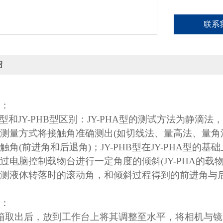
联系
绍
：
HA型和JY-PHB型区别：JY-PHA型的测试方法为
测量方式将接触角准确测出(如切线法、量高法、量角
触角(前进角和后退角)；JY-PHB型在JY-PHA型
过电脑控制载物台进行一定角度的倾斜(JY-PHA的
测液体转落时的滚动角，和倾斜过程得到的前进角与
：
取出后，放到工作台上将其调整至水平，将相机与镜头